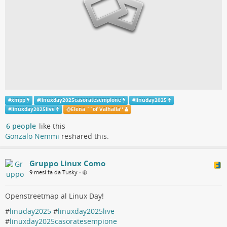
#
xmpp
#
linuxday2025casoratesempione
#
linuday2025
#
linuxday2025live
@
Elena ``of Valhalla''
6 people
like this
Gonzalo Nemmi
reshared this.
Gruppo Linux Como
9 mesi fa da Tusky
•
Openstreetmap al Linux Day!
#
linuday2025
#
linuxday2025live
#
linuxday2025casoratesempione