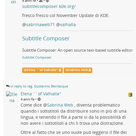
•
•
4 anni fa
subtitlecomposer.kde.org/
fresco fresco col November Update di KDE.
@
sabrinaweb71
@
valhalla
Subtitle Composer
Subtitle Composer: An open source text-based subtitle editor
Subtitle Composer
@
Elena ``of Valhalla''
@
Sabrina Web
in reply to rag. Gustavino Bevilacqua
Elena ``of Valhalla''
•
4 anni fa
Come dice
@
Sabrina Web
, diventa problematico
quando i sottotitoli da distribuire sono in più di una
lingua, e tenendo il file a parte si da la possibilità di
non avere i sottotitoli a chi li trova una distrazione.
Oltre al fatto che se uno vuole può leggersi il file dei