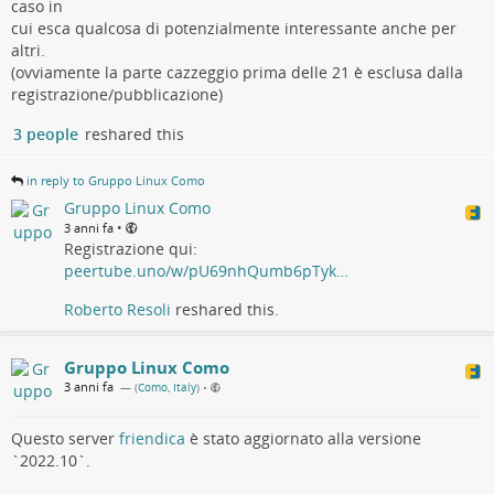
caso in
cui esca qualcosa di potenzialmente interessante anche per
altri.
(ovviamente la parte cazzeggio prima delle 21 è esclusa dalla
registrazione/pubblicazione)
3 people
reshared this
in reply to Gruppo Linux Como
Gruppo Linux Como
•
3 anni fa
Registrazione qui:
peertube.uno/w/pU69nhQumb6pTyk…
Roberto Resoli
reshared this.
Gruppo Linux Como
3 anni fa
— (
Como, Italy
)
•
Questo server
friendica
è stato aggiornato alla versione
`2022.10`.