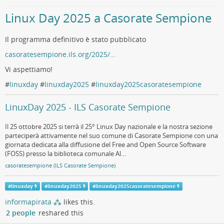
Linux Day 2025 a Casorate Sempione
Il programma definitivo è stato pubblicato
casoratesempione.ils.org/2025/…
Vi aspettiamo!
#
linuxday
#
linuxday2025
#
linuxday2025casoratesempione
LinuxDay 2025 - ILS Casorate Sempione
Il 25 ottobre 2025 si terrà il 25° Linux Day nazionale e la nostra sezione
parteciperà attivamente nel suo comune di Casorate Sempione con una
giornata dedicata alla diffusione del Free and Open Source Software
(FOSS) presso la biblioteca comunale Al…
casoratesempione (ILS Casorate Sempione)
#
linuxday
#
linuxday2025
#
linuxday2025casoratesempione
informapirata ⁂
likes this.
2 people
reshared this