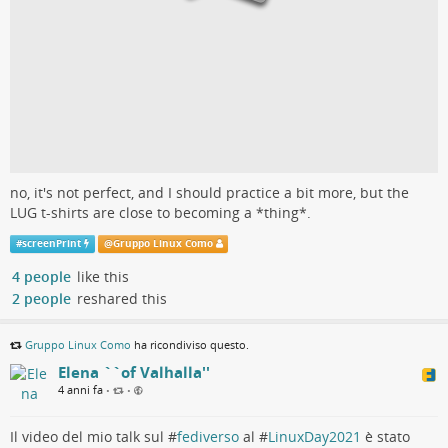
no, it's not perfect, and I should practice a bit more, but the
LUG t-shirts are close to becoming a *thing*.
#
screenPrint
@
Gruppo Linux Como
4 people
like this
2 people
reshared this
Gruppo Linux Como
ha ricondiviso questo.
Elena ``of Valhalla''
4 anni fa
•
•
Il video del mio talk sul #
fediverso
al #
LinuxDay2021
è stato