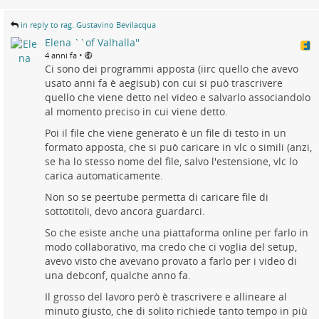
in reply to rag. Gustavino Bevilacqua
Elena ``of Valhalla''
•
4 anni fa
Ci sono dei programmi apposta (iirc quello che avevo
usato anni fa è aegisub) con cui si può trascrivere
quello che viene detto nel video e salvarlo associandolo
al momento preciso in cui viene detto.
Poi il file che viene generato è un file di testo in un
formato apposta, che si può caricare in vlc o simili (anzi,
se ha lo stesso nome del file, salvo l'estensione, vlc lo
carica automaticamente.
Non so se peertube permetta di caricare file di
sottotitoli, devo ancora guardarci.
So che esiste anche una piattaforma online per farlo in
modo collaborativo, ma credo che ci voglia del setup,
avevo visto che avevano provato a farlo per i video di
una debconf, qualche anno fa.
Il grosso del lavoro però è trascrivere e allineare al
minuto giusto, che di solito richiede tanto tempo in più