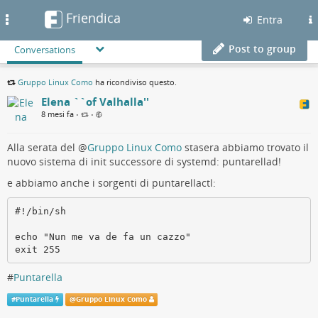
Friendica
Toggle
Entra
navigation
Post to group
Conversations
Gruppo Linux Como
ha ricondiviso questo.
Elena ``of Valhalla''
8 mesi fa
•
•
Alla serata del
@
Gruppo Linux Como
stasera abbiamo trovato il
nuovo sistema di init successore di systemd: puntarellad!
e abbiamo anche i sorgenti di puntarellactl:
#!/bin/sh

echo "Nun me va de fa un cazzo"

exit 255
#
Puntarella
#
Puntarella
@
Gruppo Linux Como