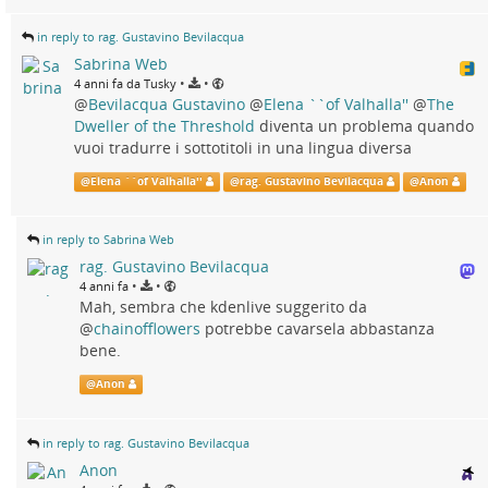
in reply to rag. Gustavino Bevilacqua
Sabrina Web
•
•
4 anni fa da Tusky
@
Bevilacqua Gustavino
@
Elena ``of Valhalla''
@
The
Dweller of the Threshold
diventa un problema quando
vuoi tradurre i sottotitoli in una lingua diversa
@
Elena ``of Valhalla''
@
rag. Gustavino Bevilacqua
@
Anon
in reply to Sabrina Web
rag. Gustavino Bevilacqua
•
•
4 anni fa
Mah, sembra che kdenlive suggerito da
@
chainofflowers
potrebbe cavarsela abbastanza
bene.
@
Anon
in reply to rag. Gustavino Bevilacqua
Anon