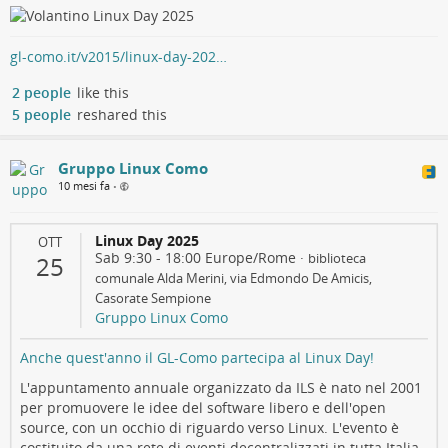
gl-como.it/v2015/linux-day-202…
2 people
like this
5 people
reshared this
Gruppo Linux Como
10 mesi fa
•
Linux Day 2025
OTT
Sab 9:30
-
18:00
Europe/Rome
·
biblioteca
25
comunale Alda Merini, via Edmondo De Amicis,
Casorate Sempione
Gruppo Linux Como
Anche quest'anno il GL-Como partecipa al Linux Day!
L'appuntamento annuale organizzato da ILS è nato nel 2001
per promuovere le idee del software libero e dell'open
source, con un occhio di riguardo verso Linux. L'evento è
costituito da una rete di eventi decentralizzati in tutta Italia