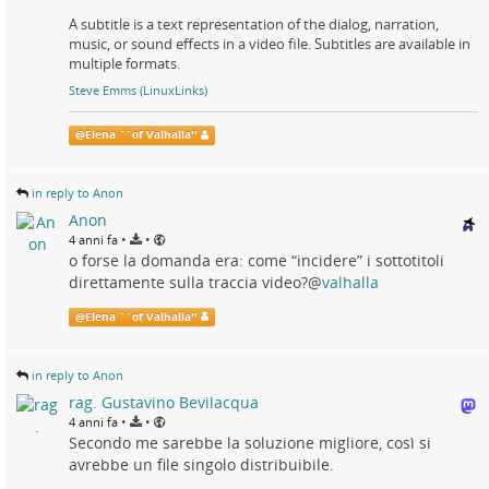
A subtitle is a text representation of the dialog, narration,
music, or sound effects in a video file. Subtitles are available in
multiple formats.
Steve Emms (LinuxLinks)
@
Elena ``of Valhalla''
in reply to Anon
Anon
•
•
4 anni fa
o forse la domanda era: come “incidere” i sottotitoli
direttamente sulla traccia video?
@
valhalla
@
Elena ``of Valhalla''
in reply to Anon
rag. Gustavino Bevilacqua
•
•
4 anni fa
Secondo me sarebbe la soluzione migliore, così si
avrebbe un file singolo distribuibile.