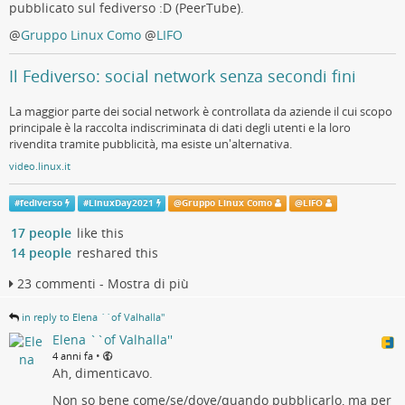
pubblicato sul fediverso :D (PeerTube).
@
Gruppo Linux Como
@
LIFO
Il Fediverso: social network senza secondi fini
La maggior parte dei social network è controllata da aziende il cui scopo
principale è la raccolta indiscriminata di dati degli utenti e la loro
rivendita tramite pubblicità, ma esiste un'alternativa.
video.linux.it
#
fediverso
#
LinuxDay2021
@
Gruppo Linux Como
@
LIFO
17 people
like this
14 people
reshared this
23 commenti - Mostra di più
in reply to Elena ``of Valhalla''
Elena ``of Valhalla''
•
4 anni fa
Ah, dimenticavo.
Non so bene come/se/dove/quando pubblicarlo, ma per