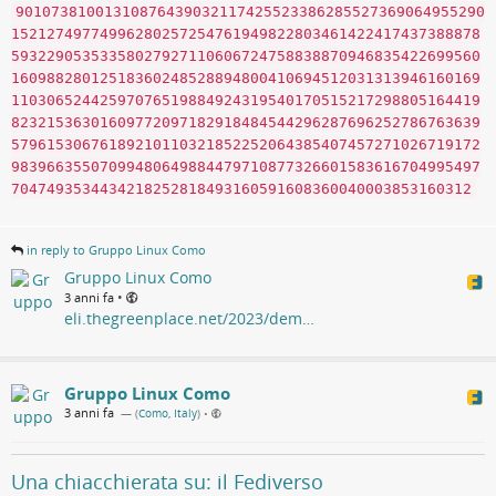
90107381001310876439032117425523386285527369064955290
15212749774996280257254761949822803461422417437388878
59322905353358027927110606724758838870946835422699560
16098828012518360248528894800410694512031313946160169
11030652442597076519884924319540170515217298805164419
82321536301609772097182918484544296287696252786763639
57961530676189210110321852252064385407457271026719172
98396635507099480649884479710877326601583616704995497
7047493534434218252818493160591608360040003853160312
in reply to Gruppo Linux Como
Gruppo Linux Como
•
3 anni fa
eli.thegreenplace.net/2023/dem…
Gruppo Linux Como
3 anni fa
— (
Como, Italy
)
•
Una chiacchierata su: il Fediverso