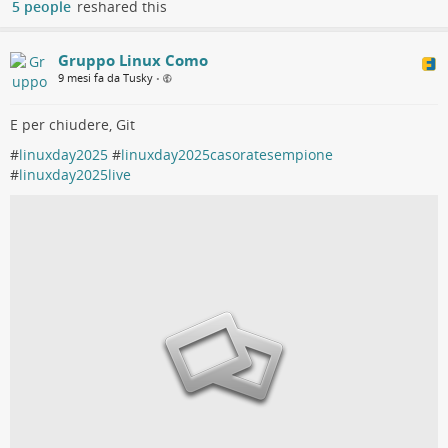
5 people
reshared this
Gruppo Linux Como
9 mesi fa da Tusky
•
E per chiudere, Git
#
linuxday2025
#
linuxday2025casoratesempione
#
linuxday2025live