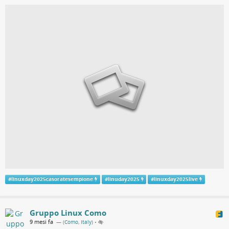
#
linuxday2025casoratesempione
#
linuday2025
#
linuxday2025live
Gruppo Linux Como
9 mesi fa
— (
Como, Italy
)
•