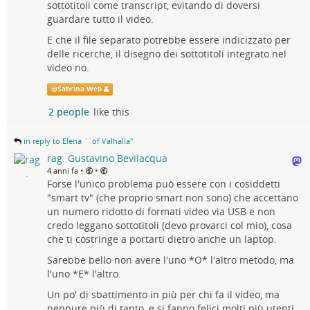
sottotitoli come transcript, evitando di doversi
guardare tutto il video.
E che il file separato potrebbe essere indicizzato per
delle ricerche, il disegno dei sottotitoli integrato nel
video no.
@
Sabrina Web
2 people
like this
in reply to Elena ``of Valhalla''
rag. Gustavino Bevilacqua
•
•
4 anni fa
Forse l'unico problema può essere con i cosiddetti
"smart tv" (che proprio smart non sono) che accettano
un numero ridotto di formati video via USB e non
credo leggano sottotitoli (devo provarci col mio), cosa
che ti costringe a portarti dietro anche un laptop.
Sarebbe bello non avere l'uno *O* l'altro metodo, ma
l'uno *E* l'altro.
Un po' di sbattimento in più per chi fa il video, ma
neppure più di tanto, e si fanno felici molti più utenti.