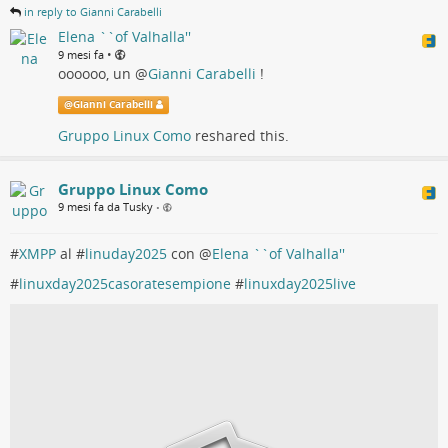
in reply to Gianni Carabelli
Elena ``of Valhalla''
•
9 mesi fa
oooooo, un
@
Gianni Carabelli
!
@
Gianni Carabelli
Gruppo Linux Como
reshared this.
Gruppo Linux Como
9 mesi fa da Tusky
•
#
XMPP
al #
linuday2025
con
@
Elena ``of Valhalla''
#
linuxday2025casoratesempione
#
linuxday2025live