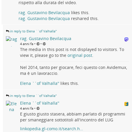
rispetto alla durata del video.
rag. Gustavino Bevilacqua
likes this.
rag. Gustavino Bevilacqua
reshared this.
in reply to Elena ``of Valhalla''
rag. Gustavino Bevilacqua
•
•
4 anni fa
The media in this post is not displayed to visitors. To
view it, please go to the
original post
.
Nel 2014, tanto per giocare, feci questo con Avidemux,
ma è un lavoraccio.
Elena ``of Valhalla''
likes this.
in reply to Elena ``of Valhalla''
Elena ``of Valhalla''
•
4 anni fa
E giusto giusto stasera, abbiam parlato di programmi
per smaneggiare sottotitoli all'incontro del LUG
linkopedia.gl-como.it/search.h…