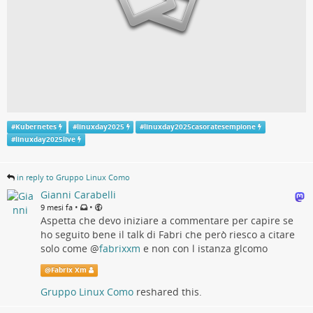
#
Kubernetes
#
linuxday2025
#
linuxday2025casoratesempione
#
linuxday2025live
in reply to Gruppo Linux Como
Gianni Carabelli
•
•
9 mesi fa
Aspetta che devo iniziare a commentare per capire se
ho seguito bene il talk di Fabri che però riesco a citare
solo come
@
fabrixxm
e non con l istanza glcomo
@
Fabrix Xm
Gruppo Linux Como
reshared this.