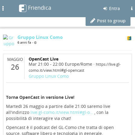
Friendica
Toggle
Entra
navigation
Post to group
Gruppo Linux Como
6 anni fa
•
OpenCast Live
MAGGIO
Mar 21:00
-
22:00
Europe/Rome
·
https://live.gl-
26
como.it/view.html#gl-opencast
Gruppo Linux Como
Torna OpenCast in versione Live!
Martedì 26 maggio a partire dalle 21:00 saremo live
all'indirizzo
live.gl-como.it/view.html#gl-o…
, con la
possibilità di interagire via chat!
Opencast è il podcast del GL-Como che tratta di open
source, software libero e tecnologia in generale.