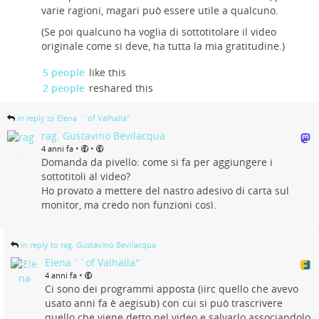
varie ragioni, magari può essere utile a qualcuno.
(Se poi qualcuno ha voglia di sottotitolare il video
originale come si deve, ha tutta la mia gratitudine.)
5 people
like this
2 people
reshared this
in reply to Elena ``of Valhalla''
rag. Gustavino Bevilacqua
•
•
4 anni fa
Domanda da pivello: come si fa per aggiungere i
sottotitoli al video?
Ho provato a mettere del nastro adesivo di carta sul
monitor, ma credo non funzioni così.
in reply to rag. Gustavino Bevilacqua
Elena ``of Valhalla''
•
4 anni fa
Ci sono dei programmi apposta (iirc quello che avevo
usato anni fa è aegisub) con cui si può trascrivere
quello che viene detto nel video e salvarlo associandolo