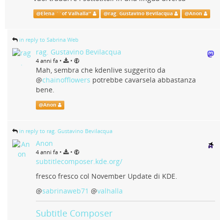
@
Elena ``of Valhalla''
@
rag. Gustavino Bevilacqua
@
Anon
in reply to Sabrina Web
rag. Gustavino Bevilacqua
•
•
4 anni fa
Mah, sembra che kdenlive suggerito da
@
chainofflowers
potrebbe cavarsela abbastanza
bene.
@
Anon
in reply to rag. Gustavino Bevilacqua
Anon
•
•
4 anni fa
subtitlecomposer.kde.org/
fresco fresco col November Update di KDE.
@
sabrinaweb71
@
valhalla
Subtitle Composer