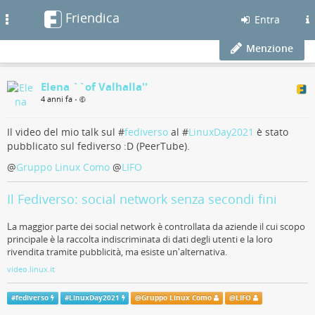
Friendica
Toggle
Entra
navigation
Menzione
Elena ``of Valhalla''
4 anni fa
•
Il video del mio talk sul #
fediverso
al #
LinuxDay2021
è stato
pubblicato sul fediverso :D (PeerTube).
@
Gruppo Linux Como
@
LIFO
Il Fediverso: social network senza secondi fini
La maggior parte dei social network è controllata da aziende il cui scopo
principale è la raccolta indiscriminata di dati degli utenti e la loro
rivendita tramite pubblicità, ma esiste un'alternativa.
video.linux.it
#
fediverso
#
LinuxDay2021
@
Gruppo Linux Como
@
LIFO