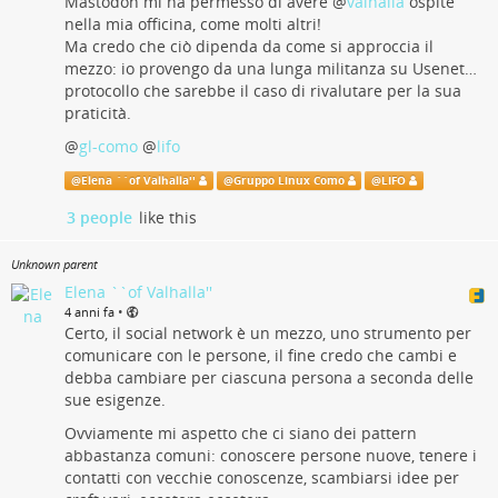
Mastodon mi ha permesso di avere
@
valhalla
ospite
nella mia officina, come molti altri!
Ma credo che ciò dipenda da come si approccia il
mezzo: io provengo da una lunga militanza su Usenet…
protocollo che sarebbe il caso di rivalutare per la sua
praticità.
@
gl-como
@
lifo
@
Elena ``of Valhalla''
@
Gruppo Linux Como
@
LIFO
3 people
like this
Unknown parent
Elena ``of Valhalla''
•
4 anni fa
Certo, il social network è un mezzo, uno strumento per
comunicare con le persone, il fine credo che cambi e
debba cambiare per ciascuna persona a seconda delle
sue esigenze.
Ovviamente mi aspetto che ci siano dei pattern
abbastanza comuni: conoscere persone nuove, tenere i
contatti con vecchie conoscenze, scambiarsi idee per