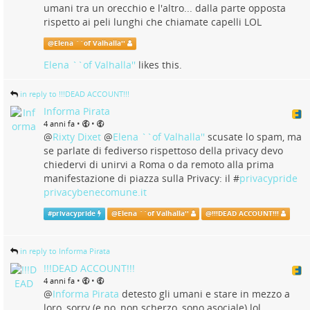
umani tra un orecchio e l'altro... dalla parte opposta
rispetto ai peli lunghi che chiamate capelli LOL
@
Elena ``of Valhalla''
Elena ``of Valhalla''
likes this.
in reply to !!!DEAD ACCOUNT!!!
Informa Pirata
•
•
4 anni fa
@
Rixty Dixet
@
Elena ``of Valhalla''
scusate lo spam, ma
se parlate di fediverso rispettoso della privacy devo
chiedervi di unirvi a Roma o da remoto alla prima
manifestazione di piazza sulla Privacy: il #
privacypride
privacybenecomune.it
#
privacypride
@
Elena ``of Valhalla''
@
!!!DEAD ACCOUNT!!!
in reply to Informa Pirata
!!!DEAD ACCOUNT!!!
•
•
4 anni fa
@
Informa Pirata
detesto gli umani e stare in mezzo a
loro, sorry (e no, non scherzo, sono asociale) lol