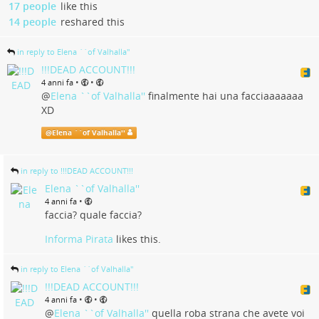
17 people
like this
14 people
reshared this
in reply to Elena ``of Valhalla''
!!!DEAD ACCOUNT!!!
•
•
4 anni fa
@
Elena ``of Valhalla''
finalmente hai una facciaaaaaaa
XD
@
Elena ``of Valhalla''
in reply to !!!DEAD ACCOUNT!!!
Elena ``of Valhalla''
•
4 anni fa
faccia? quale faccia?
Informa Pirata
likes this.
in reply to Elena ``of Valhalla''
!!!DEAD ACCOUNT!!!
•
•
4 anni fa
@
Elena ``of Valhalla''
quella roba strana che avete voi