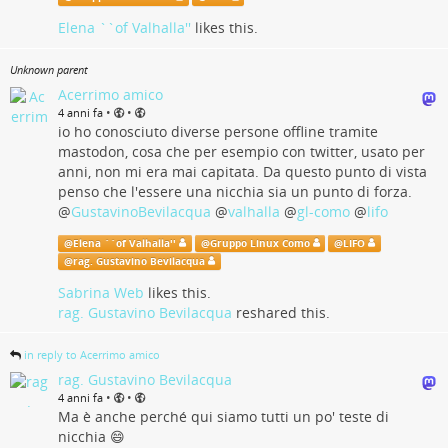
Elena ``of Valhalla''
likes this.
Unknown parent
Acerrimo amico
•
•
4 anni fa
io ho conosciuto diverse persone offline tramite
mastodon, cosa che per esempio con twitter, usato per
anni, non mi era mai capitata. Da questo punto di vista
penso che l'essere una nicchia sia un punto di forza.
@
GustavinoBevilacqua
@
valhalla
@
gl-como
@
lifo
@
Elena ``of Valhalla''
@
Gruppo Linux Como
@
LIFO
@
rag. Gustavino Bevilacqua
Sabrina Web
likes this.
rag. Gustavino Bevilacqua
reshared this.
in reply to Acerrimo amico
rag. Gustavino Bevilacqua
•
•
4 anni fa
Ma è anche perché qui siamo tutti un po' teste di
nicchia 😄