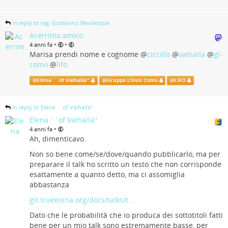
in reply to rag. Gustavino Bevilacqua
Acerrimo amico
•
•
4 anni fa
Marisa prendi nome e cognome
@
ciccillo
@
valhalla
@
gl-
como
@
lifo
@
Elena ``of Valhalla''
@
Gruppo Linux Como
@
LIFO
in reply to Elena ``of Valhalla''
Elena ``of Valhalla''
•
4 anni fa
Ah, dimenticavo.
Non so bene come/se/dove/quando pubblicarlo, ma per
preparare il talk ho scritto un testo che non corrisponde
esattamente a quanto detto, ma ci assomiglia
abbastanza
git.trueelena.org/docs/talks/t…
Dato che le probabilità che io produca dei sottotitoli fatti
bene per un mio talk sono estremamente basse, per