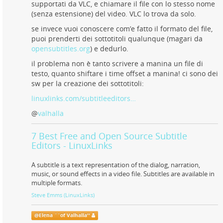
supportati da VLC, e chiamare il file con lo stesso nome
(senza estensione) del video. VLC lo trova da solo.
se invece vuoi conoscere com’e fatto il formato del file,
puoi prenderti dei sottotitoli qualunque (magari da
opensubtitles.org
) e dedurlo.
il problema non è tanto scrivere a manina un file di
testo, quanto shiftare i time offset a manina! ci sono dei
sw per la creazione dei sottotitoli:
linuxlinks.com/subtitleeditors…
@
valhalla
7 Best Free and Open Source Subtitle
Editors - LinuxLinks
A subtitle is a text representation of the dialog, narration,
music, or sound effects in a video file. Subtitles are available in
multiple formats.
Steve Emms (LinuxLinks)
@
Elena ``of Valhalla''