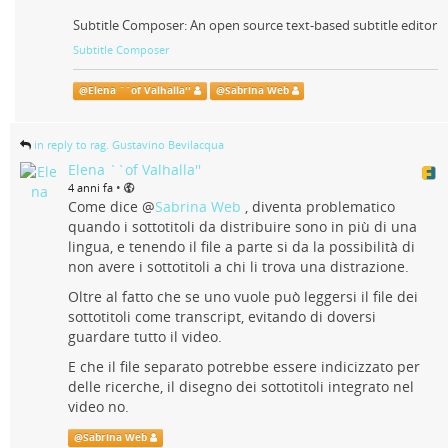
Subtitle Composer: An open source text-based subtitle editor
Subtitle Composer
@
Elena ``of Valhalla''
@
Sabrina Web
in reply to rag. Gustavino Bevilacqua
Elena ``of Valhalla''
•
4 anni fa
Come dice
@
Sabrina Web
, diventa problematico
quando i sottotitoli da distribuire sono in più di una
lingua, e tenendo il file a parte si da la possibilità di
non avere i sottotitoli a chi li trova una distrazione.
Oltre al fatto che se uno vuole può leggersi il file dei
sottotitoli come transcript, evitando di doversi
guardare tutto il video.
E che il file separato potrebbe essere indicizzato per
delle ricerche, il disegno dei sottotitoli integrato nel
video no.
@
Sabrina Web