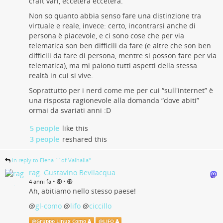
craft vari, eccetera eccetera.
Non so quanto abbia senso fare una distinzione tra
virtuale e reale, invece: certo, incontrarsi anche di
persona è piacevole, e ci sono cose che per via
telematica son ben difficili da fare (e altre che son ben
difficili da fare di persona, mentre si posson fare per via
telematica), ma mi paiono tutti aspetti della stessa
realtà in cui si vive.
Soprattutto per i nerd come me per cui “sull'internet” è
una risposta ragionevole alla domanda “dove abiti”
ormai da svariati anni :D
5 people
like this
3 people
reshared this
in reply to Elena ``of Valhalla''
rag. Gustavino Bevilacqua
•
•
4 anni fa
Ah, abitiamo nello stesso paese!
@
gl-como
@
lifo
@
ciccillo
@
Gruppo Linux Como
@
LIFO