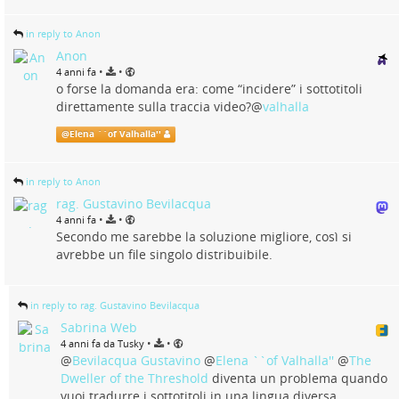
in reply to Anon
Anon
•
•
4 anni fa
o forse la domanda era: come “incidere” i sottotitoli
direttamente sulla traccia video?
@
valhalla
@
Elena ``of Valhalla''
in reply to Anon
rag. Gustavino Bevilacqua
•
•
4 anni fa
Secondo me sarebbe la soluzione migliore, così si
avrebbe un file singolo distribuibile.
in reply to rag. Gustavino Bevilacqua
Sabrina Web
•
•
4 anni fa da Tusky
@
Bevilacqua Gustavino
@
Elena ``of Valhalla''
@
The
Dweller of the Threshold
diventa un problema quando
vuoi tradurre i sottotitoli in una lingua diversa