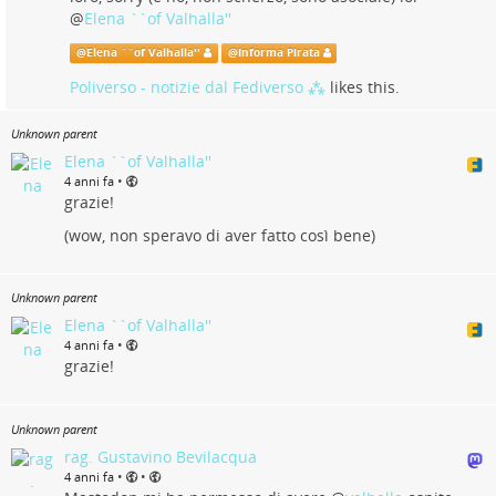
@
Elena ``of Valhalla''
@
Elena ``of Valhalla''
@
Informa Pirata
Poliverso - notizie dal Fediverso ⁂
likes this.
Unknown parent
Elena ``of Valhalla''
•
4 anni fa
grazie!
(wow, non speravo di aver fatto così bene)
Unknown parent
Elena ``of Valhalla''
•
4 anni fa
grazie!
Unknown parent
rag. Gustavino Bevilacqua
•
•
4 anni fa