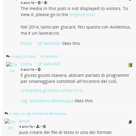
•
•
4 anni fa
The media in this post is not displayed to visitors. To
view it, please go to the
original post
.
Nel 2014, tanto per giocare, feci questo con Avidemux,
ma è un lavoraccio.
Elena ``of Valhalla''
likes this.
in reply to Elena ``of Valhalla''
Elena ``of Valhalla''
•
4 anni fa
E giusto giusto stasera, abbiam parlato di programmi
per smaneggiare sottotitoli all'incontro del LUG
linkopedia.gl-como.it/search.h…
rag. Gustavino Bevilacqua
likes this.
in reply to rag. Gustavino Bevilacqua
Anon
•
•
4 anni fa
puoi creare dei file di testo in uno dei formati