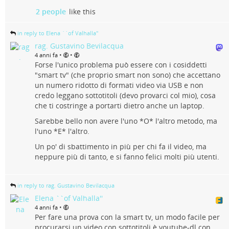
2 people
like this
in reply to Elena ``of Valhalla''
rag. Gustavino Bevilacqua
•
•
4 anni fa
Forse l'unico problema può essere con i cosiddetti
"smart tv" (che proprio smart non sono) che accettano
un numero ridotto di formati video via USB e non
credo leggano sottotitoli (devo provarci col mio), cosa
che ti costringe a portarti dietro anche un laptop.
Sarebbe bello non avere l'uno *O* l'altro metodo, ma
l'uno *E* l'altro.
Un po' di sbattimento in più per chi fa il video, ma
neppure più di tanto, e si fanno felici molti più utenti.
in reply to rag. Gustavino Bevilacqua
Elena ``of Valhalla''
•
4 anni fa
Per fare una prova con la smart tv, un modo facile per
procurarsi un video con sottotitoli è youtube-dl con