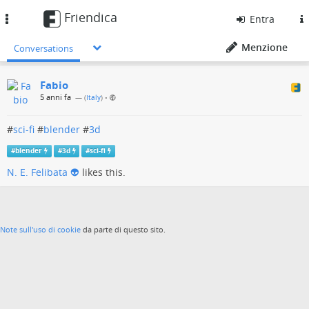
Friendica
Toggle
Entra
navigation
Menzione
Conversations
Fabio
5 anni fa
— (
Italy
)
•
#
sci-fi
#
blender
#
3d
#
blender
#
3d
#
sci-fi
N. E. Felibata 👽
likes this.
Note sull'uso di cookie
da parte di questo sito.