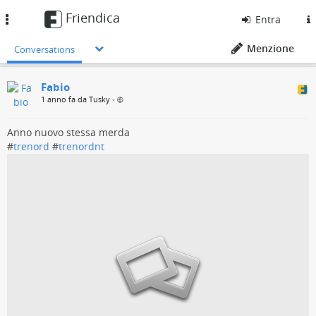
Friendica
Toggle
Entra
navigation
Menzione
Conversations
Fabio
1 anno fa da Tusky
•
Anno nuovo stessa merda
#
trenord
#
trenordnt