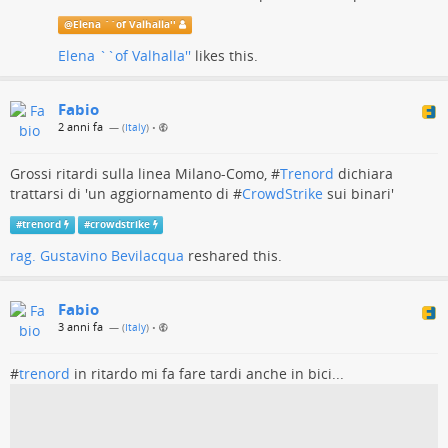
@
Elena ``of Valhalla''
Elena ``of Valhalla''
likes this.
Fabio
2 anni fa
— (
Italy
)
•
Grossi ritardi sulla linea Milano-Como, #
Trenord
dichiara
trattarsi di 'un aggiornamento di #
CrowdStrike
sui binari'
#
trenord
#
crowdstrike
rag. Gustavino Bevilacqua
reshared this.
Fabio
3 anni fa
— (
Italy
)
•
#
trenord
in ritardo mi fa fare tardi anche in bici...