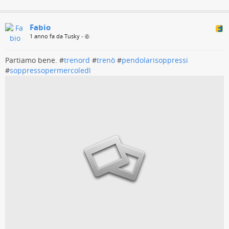
Fabio
1 anno fa da Tusky
•
Partiamo bene. #
trenord
#
trenò
#
pendolarisoppressi
#
soppressopermercoledì