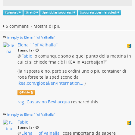
#
trenord
#
trenò
#
pendolarisoppressi
#
soppressopermercoledì
5 commenti - Mostra di più
in reply to Elena ``of Valhalla''
Elena ``of Valhalla''
•
1 anno fa
@
Fabio
io comunque sono a quel punto della mattina in
cui ci si chiede “ma c'è l'IKEA in Azerbaijan?”
(la risposta è no, però se ordini uno o più container di
roba forse te la spediscono da
ikea.com/global/en/internation…
)
@
Fabio
rag. Gustavino Bevilacqua
reshared this.
in reply to Elena ``of Valhalla''
Fabio
•
1 anno fa
@
Elena ``of Valhalla''
cose importanti da sapere