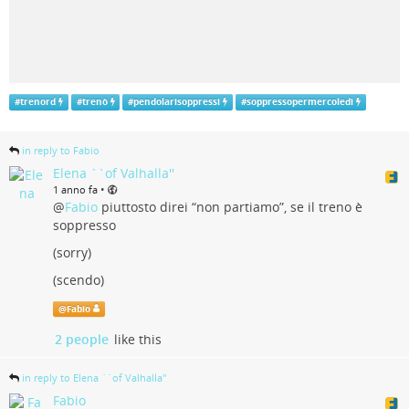
#
trenord
#
trenò
#
pendolarisoppressi
#
soppressopermercoledì
in reply to Fabio
Elena ``of Valhalla''
•
1 anno fa
@
Fabio
piuttosto direi “non partiamo”, se il treno è
soppresso
(sorry)
(scendo)
@
Fabio
2 people
like this
in reply to Elena ``of Valhalla''
Fabio