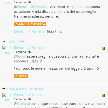
•
1 anno fa
@
Elena ``of Valhalla''
Accidenti. Ho perso una buona
occasione. A mia discolpa non ero del tutto sveglio.
Nemmeno adesso, per dire.
@
Elena ``of Valhalla''
Elena ``of Valhalla''
likes this.
in reply to Fabio
Elena ``of Valhalla''
•
1 anno fa
@
Fabio
essere svegli a quest'ora di prima mattina¹ è
sopravvalutato :D
¹ qui sono le nove e mezza, per chi legge più tardi :D
@
Fabio
in reply to Elena ``of Valhalla''
Elena ``of Valhalla''
•
1 anno fa
@
Fabio
io comunque sono a quel punto della mattina in