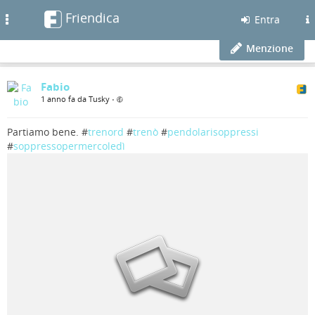
Friendica
Toggle
Entra
navigation
Menzione
Fabio
1 anno fa da Tusky
•
Partiamo bene. #
trenord
#
trenò
#
pendolarisoppressi
#
soppressopermercoledì