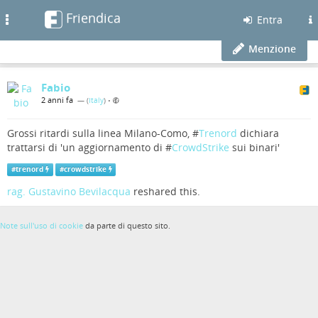
Friendica
Toggle
Entra
navigation
Menzione
Fabio
2 anni fa
— (
Italy
)
•
Grossi ritardi sulla linea Milano-Como, #
Trenord
dichiara
trattarsi di 'un aggiornamento di #
CrowdStrike
sui binari'
#
trenord
#
crowdstrike
rag. Gustavino Bevilacqua
reshared this.
Note sull'uso di cookie
da parte di questo sito.