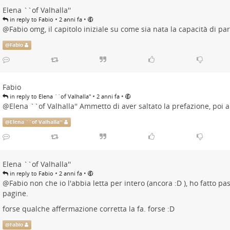
Elena ``of Valhalla''
•
•
in reply to Fabio
2 anni fa
@
Fabio
omg, il capitolo iniziale su come sia nata la capacità di pa
@
Fabio
Fabio
•
•
in reply to Elena ``of Valhalla''
2 anni fa
@
Elena ``of Valhalla''
Ammetto di aver saltato la prefazione, poi 
@
Elena ``of Valhalla''
Elena ``of Valhalla''
•
•
in reply to Fabio
2 anni fa
@
Fabio
non che io l'abbia letta per intero (ancora :D ), ho fatto pa
pagine.
forse qualche affermazione corretta la fa. forse :D
@
Fabio