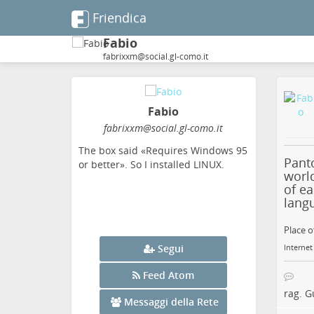
Friendica
Fabio
fabrixxm@social.gl-como.it
Fabio
fabrixxm
@social
.gl-como
.it
The box said «Requires Windows 95
Panto
or better». So I installed LINUX.
world
of ea
lang
Place o
Segui
Internet
Feed Atom
rag. G
Messaggi della Rete