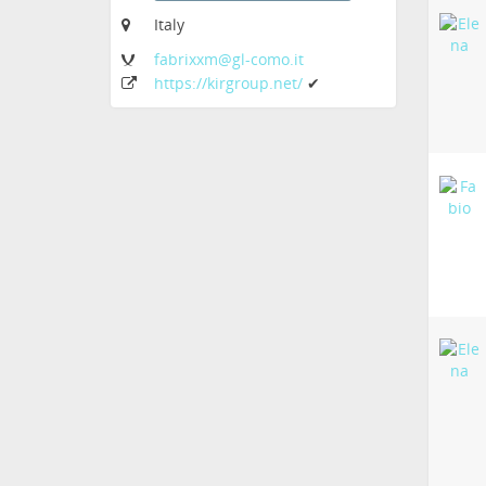
Italy
fabrixxm
@gl-como
.it
https:
/
/kirgroup
.net
/
✔