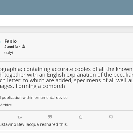
Fabio
•
2 anni fa
(
Italy
)
graphia; containing accurate copies of all the known
; together with an English explanation of the peculia
ch letter: to which are added, specimens of all well-a
uages. Forming a compreh
f publication within ornamental device
 Archive
ustavino Bevilacqua
reshared this.