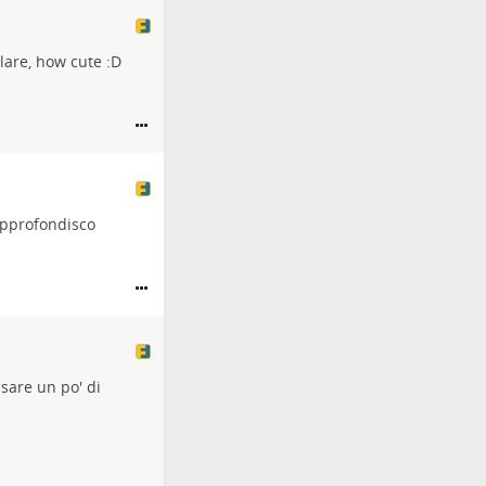
rlare, how cute :D
approfondisco
ssare un po' di