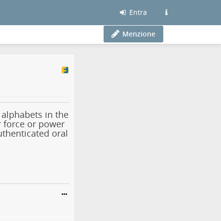
Entra
Menzione
 alphabets in the
r force or power
uthenticated oral