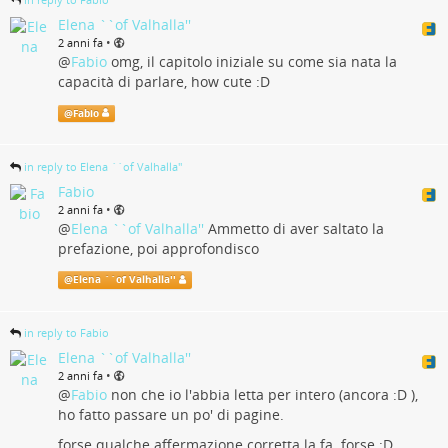
Elena ``of Valhalla''
•
2 anni fa
@
Fabio
omg, il capitolo iniziale su come sia nata la
capacità di parlare, how cute :D
@
Fabio
in reply to Elena ``of Valhalla''
Fabio
•
2 anni fa
@
Elena ``of Valhalla''
Ammetto di aver saltato la
prefazione, poi approfondisco
@
Elena ``of Valhalla''
in reply to Fabio
Elena ``of Valhalla''
•
2 anni fa
@
Fabio
non che io l'abbia letta per intero (ancora :D ),
ho fatto passare un po' di pagine.
forse qualche affermazione corretta la fa. forse :D