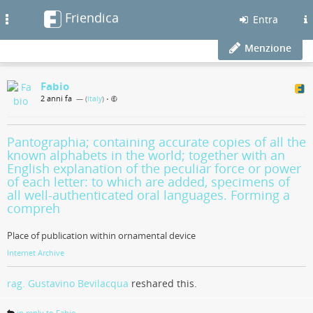
Friendica
Toggle
Entra
navigation
Menzione
Fabio
2 anni fa
— (
Italy
)
•
Pantographia; containing accurate copies of all the
known alphabets in the world; together with an
English explanation of the peculiar force or power
of each letter: to which are added, specimens of
all well-authenticated oral languages. Forming a
compreh
Place of publication within ornamental device
Internet Archive
rag. Gustavino Bevilacqua
reshared this.
in reply to Fabio