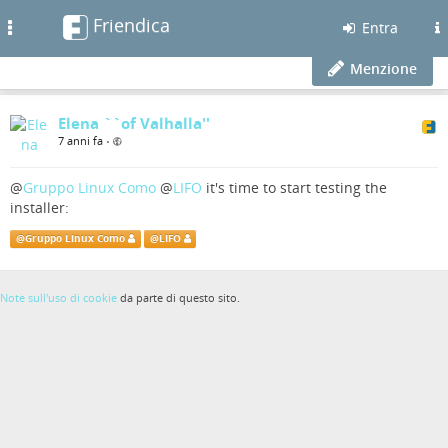
Friendica
Toggle
Entra
navigation
Menzione
Elena ``of Valhalla''
7 anni fa
•
@
Gruppo Linux Como
@
LIFO
it's time to start testing the
installer:
@
Gruppo Linux Como
@
LIFO
Note sull'uso di cookie
da parte di questo sito.