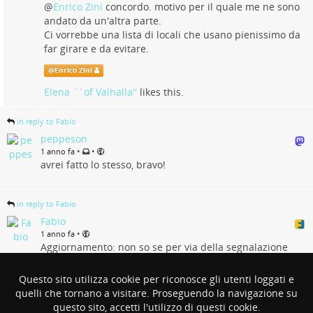
@
Enrico Zini
concordo. motivo per il quale me ne sono
andato da un'altra parte.
Ci vorrebbe una lista di locali che usano pienissimo da
far girare e da evitare.
@
Enrico Zini
Elena ``of Valhalla''
likes this.
in reply to Fabio
peppeson
•
•
1 anno fa
avrei fatto lo stesso, bravo!
in reply to Fabio
Fabio
•
1 anno fa
Aggiornamento: non so se per via della segnalazione
che è stata fatta o per altri motivi, ma ho appena
provato a riaprire il menu dal sito del locale. Il menù è
Questo sito utilizza cookie per riconosce gli utenti loggati e
sempre sui server di "pienissimo", ma stranamente la
quelli che tornano a visitare. Proseguendo la navigazione su
registrazione forzata non c'è più....
questo sito, accetti l'utilizzo di questi cookie.