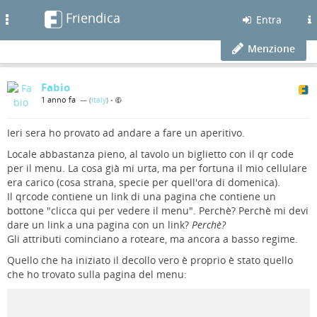
Friendica
Toggle
Entra
navigation
Menzione
Fabio
1 anno fa
— (
Italy
)
•
Ieri sera ho provato ad andare a fare un aperitivo.
Locale abbastanza pieno, al tavolo un biglietto con il qr code
per il menu. La cosa già mi urta, ma per fortuna il mio cellulare
era carico (cosa strana, specie per quell'ora di domenica).
Il qrcode contiene un link di una pagina che contiene un
bottone "clicca qui per vedere il menu". Perchè? Perchè mi devi
dare un link a una pagina con un link?
Perchè?
Gli attributi cominciano a roteare, ma ancora a basso regime.
Quello che ha iniziato il decollo vero è proprio è stato quello
che ho trovato sulla pagina del menu: