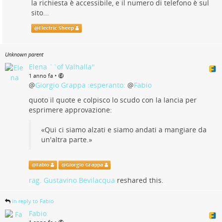
la richiesta è accessibile, e il numero di telefono è sul
sito...
@
Electric Sheep
Unknown parent
Elena ``of Valhalla''
•
1 anno fa
@
Giorgio Grappa :esperanto:
@
Fabio
quoto il quote e colpisco lo scudo con la lancia per
esprimere approvazione:
«Qui ci siamo alzati e siamo andati a mangiare da
un'altra parte.»
@
Fabio
@
Giorgio Grappa
rag. Gustavino Bevilacqua
reshared this.
in reply to Fabio
Fabio