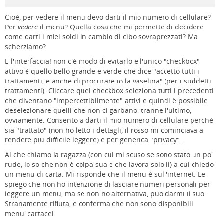
Cioè, per vedere il menu devo darti il mio numero di cellulare?
Per
vedere
il menu? Quella cosa che mi permette di decidere
come darti i miei soldi in cambio di cibo sovraprezzati? Ma
scherziamo?
E l'interfaccia! non c'è modo di evitarlo e l'unico "checkbox"
attivo è quello bello grande e verde che dice "accetto tutti i
trattamenti, e anche di procurare io la vaselina" (per i suddetti
trattamenti). Cliccare quel checkbox seleziona tutti i precedenti
che diventano "impercettibilmente" attivi e quindi è possibile
deselezionare quelli che non ci garbano. tranne l'ultimo,
ovviamente. Consento a darti il mio numero di cellulare perchè
sia "trattato" (non ho letto i dettagli, il rosso mi cominciava a
rendere più difficile leggere) e per generica "privacy".
Al che chiamo la ragazza (con cui mi scuso se sono stato un po'
rude, lo so che non è colpa sua e che lavora solo li) a cui chiedo
un menu di carta. Mi risponde che il menu è sull'internet. Le
spiego che non ho intenzione di lasciare numeri personali per
leggere un menu, ma se non ho alternativa, può darmi il suo.
Stranamente rifiuta, e conferma che non sono disponibili
menu' cartacei.