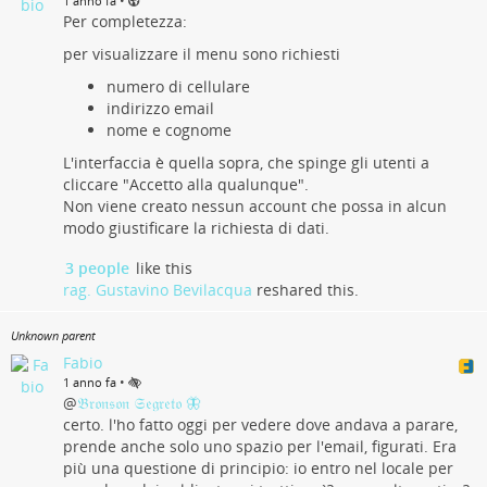
•
1 anno fa
Per completezza:
per visualizzare il menu sono richiesti
numero di cellulare
indirizzo email
nome e cognome
L'interfaccia è quella sopra, che spinge gli utenti a
cliccare "Accetto alla qualunque".
Non viene creato nessun account che possa in alcun
modo giustificare la richiesta di dati.
3 people
like this
rag. Gustavino Bevilacqua
reshared this.
Unknown parent
Fabio
•
1 anno fa
@
𝔅𝔯𝔬𝔫𝔰𝔬𝔫 𝔖𝔢𝔤𝔯𝔢𝔱𝔬 🦋
certo. l'ho fatto oggi per vedere dove andava a parare,
prende anche solo uno spazio per l'email, figurati. Era
più una questione di principio: io entro nel locale per