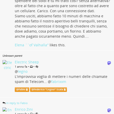
spendere dei soldi e tu mi tratti così? senza alternativa?
oltre al fatto che a quanto pare sono costretto ad avere
un cellulare. Carico. Con una connessione dati.
Siamo usciti, abbiamo fatto 10 minuti di macchina e
abbiamo fatto il nostro aperitivo belli tranquilli, senza
che nessuno sentisse il bisogno di chiedere chi siamo,
dove adiamo, cosa portiamo, un fiorino. E abbiamo
anche pagato sicuramente meno. Quindi....
Elena ``of Valhalla''
likes this.
Unknown parent
Electric Sheep
•
•
1 anno fa
@
legno
L'improvvisa voglia di mettere i numeri delle chiamate
spam di Telecom...
@
fabrixxm
@
Fabio
@
Federico "Legno" Scala
in reply to Fabio
Enrico Zini
•
•
1 anno fa