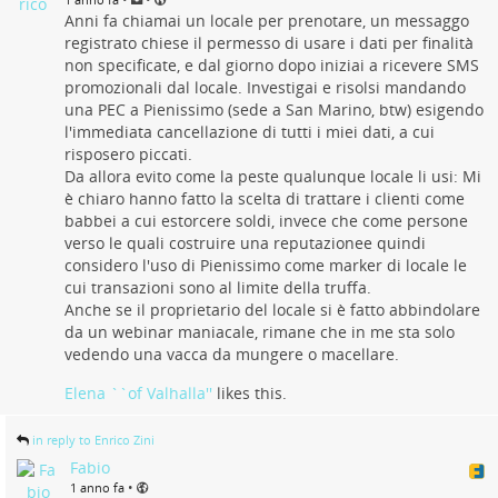
Anni fa chiamai un locale per prenotare, un messaggo
registrato chiese il permesso di usare i dati per finalità
non specificate, e dal giorno dopo iniziai a ricevere SMS
promozionali dal locale. Investigai e risolsi mandando
una PEC a Pienissimo (sede a San Marino, btw) esigendo
l'immediata cancellazione di tutti i miei dati, a cui
risposero piccati.
Da allora evito come la peste qualunque locale li usi: Mi
è chiaro hanno fatto la scelta di trattare i clienti come
babbei a cui estorcere soldi, invece che come persone
verso le quali costruire una reputazionee quindi
considero l'uso di Pienissimo come marker di locale le
cui transazioni sono al limite della truffa.
Anche se il proprietario del locale si è fatto abbindolare
da un webinar maniacale, rimane che in me sta solo
vedendo una vacca da mungere o macellare.
Elena ``of Valhalla''
likes this.
in reply to Enrico Zini
Fabio
•
1 anno fa