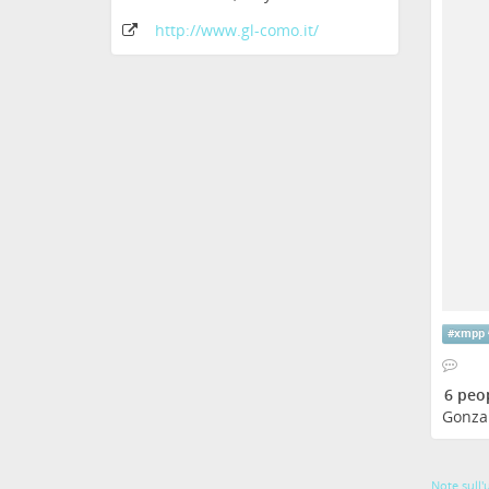
http:
/
/www
.gl-como
.it
/
#
xmpp
6 peo
Gonza
Note sull'