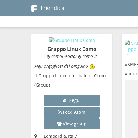
Friendica
Gruppo Linux Como
gl-como
@social
.gl-como
.it
#
XMP
Figli orgogliosi del pinguino
#
linu
Il Gruppo Linux informale di Como
(Group)
Segui
Feed Atom
View group
Lombardia, Italy