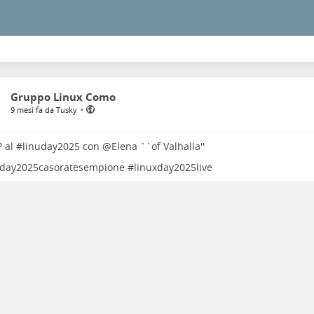
Gruppo Linux Como
•
9 mesi fa da Tusky
P
al #
linuday2025
con
@
Elena ``of Valhalla''
xday2025casoratesempione
#
linuxday2025live