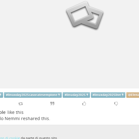
#
linuxday2025casoratesempione
#
linuday2025
#
linuxday2025live
@
Elena
ple
like this
lo Nemmi
reshared this.
uso di cookie
da parte di questo sito.