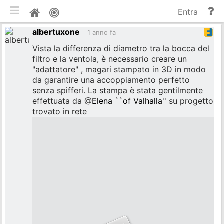
commuta tema mobile
Gu
Home
Entra
e
albertuxone
do
1 anno fa
Vista la differenza di diametro tra la bocca del
filtro e la ventola, è necessario creare un
"adattatore" , magari stampato in 3D in modo
da garantire una accoppiamento perfetto
senza spifferi. La stampa è stata gentilmente
effettuata da
@
Elena ``of Valhalla''
su progetto
trovato in rete