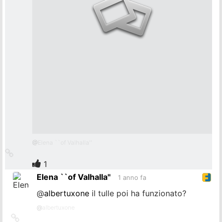
@
Elena ``of Valhalla''
Collegamento
all'originale
1
Elena ``of Valhalla''
1 anno fa
@
albertuxone
il tulle poi ha funzionato?
@
albertuxone
Collegamento