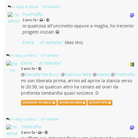
in reply to Elena ``of Valhalla''
TheProffa
•
•
3 anni fa
io qualcosa all'uncinetto oppure a maglia, ho trecento
progetti iniziati 😁
Elena ``of Valhalla''
likes this.
in reply to Elena ``of Valhalla''
Elena ``of Valhalla''
•
3 anni fa
@
Daniele Verducci
@
Sabrina Web
@
memo
@
TheProffa
mi son liberata prima, arrivo ad aprire la stanza verso
le 20:30, se qualcun altro ha cenato ad orari da
profonda lombardia quasi svizzera :D
@
Daniele Verducci
@
Sabrina Web
@
TheProffa
in reply to Elena ``of Valhalla''
TheProffa
•
•
3 anni fa