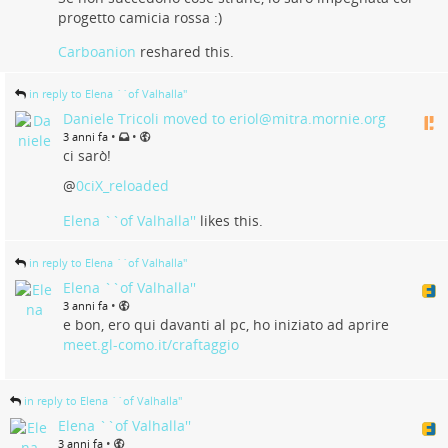
progetto camicia rossa :)
Carboanion
reshared this.
in reply to Elena ``of Valhalla''
Daniele Tricoli moved to eriol@mitra.mornie.org
•
•
3 anni fa
ci sarò!
@
0ciX_reloaded
Elena ``of Valhalla''
likes this.
in reply to Elena ``of Valhalla''
Elena ``of Valhalla''
•
3 anni fa
e bon, ero qui davanti al pc, ho iniziato ad aprire
meet.gl-como.it/craftaggio
in reply to Elena ``of Valhalla''
Elena ``of Valhalla''
•
3 anni fa