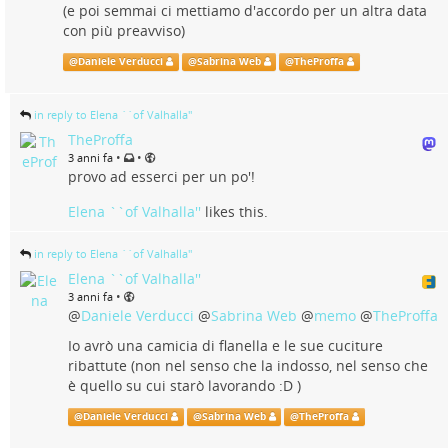
(e poi semmai ci mettiamo d'accordo per un altra data
con più preavviso)
@
Daniele Verducci
@
Sabrina Web
@
TheProffa
in reply to Elena ``of Valhalla''
TheProffa
•
•
3 anni fa
provo ad esserci per un po'!
Elena ``of Valhalla''
likes this.
in reply to Elena ``of Valhalla''
Elena ``of Valhalla''
•
3 anni fa
@
Daniele Verducci
@
Sabrina Web
@
memo
@
TheProffa
Io avrò una camicia di flanella e le sue cuciture
ribattute (non nel senso che la indosso, nel senso che
è quello su cui starò lavorando :D )
@
Daniele Verducci
@
Sabrina Web
@
TheProffa