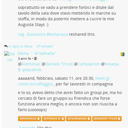
soprattutto se vado a prendere forbici e ditale dal
tavolo della sala dove stavo mettendo le marche su
stoffa, in modo da potermi mettere a cucire le mie
Augusta Stays :)
rag. Gustavino Bevilacqua
reshared this.
in reply to Elena ``of Valhalla''
Elena ``of Valhalla''
•
3 anni fa
@
Alemonac
@
Daniele Tricoli
@
Carboanion
@
Viviana
B.:peacelink:
aaaaand, febbraio, sabato 11, ore 20:30,
meet.gl-
como.it/craftaggio
, per far lavoretti in compagnia
e lo so, avevo detto che avrei fatto un group.pe, ma ho
cercato di fare un gruppo su friendica che forse
funziona ancora meglio, e ancora non son riuscita a
farlo (uoooops)
@
Alemonac
@
Viviana B.
@
Carboanion
@
Daniele Tricoli
2 people
like this