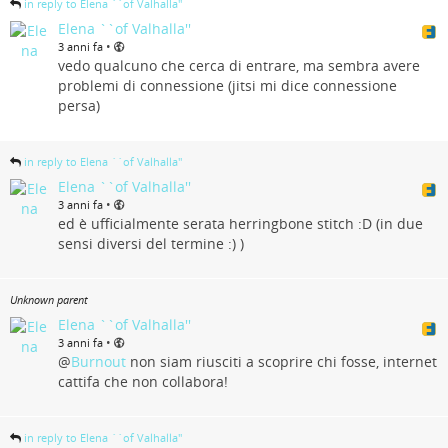
in reply to Elena ``of Valhalla''
Elena ``of Valhalla''
•
3 anni fa
vedo qualcuno che cerca di entrare, ma sembra avere
problemi di connessione (jitsi mi dice connessione
persa)
in reply to Elena ``of Valhalla''
Elena ``of Valhalla''
•
3 anni fa
ed è ufficialmente serata herringbone stitch :D (in due
sensi diversi del termine :) )
Unknown parent
Elena ``of Valhalla''
•
3 anni fa
@
Burnout
non siam riusciti a scoprire chi fosse, internet
cattifa che non collabora!
in reply to Elena ``of Valhalla''