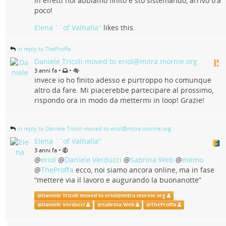
in effetti noi abbiamo finito e sto sistemando, arrivo tra
poco!
Elena ``of Valhalla''
likes this.
in reply to TheProffa
Daniele Tricoli moved to eriol@mitra.mornie.org
•
•
3 anni fa
invece io ho finito adesso e purtroppo ho comunque
altro da fare. Mi piacerebbe partecipare al prossimo,
rispondo ora in modo da mettermi in loop! Grazie!
in reply to Daniele Tricoli moved to eriol@mitra.mornie.org
Elena ``of Valhalla''
•
3 anni fa
@
eriol
@
Daniele Verducci
@
Sabrina Web
@
memo
@
TheProffa
ecco, noi siamo ancora online, ma in fase
“mettere via il lavoro e augurando la buonanotte”
@
Daniele Tricoli moved to eriol@mitra.mornie.org
@
Daniele Verducci
@
Sabrina Web
@
TheProffa