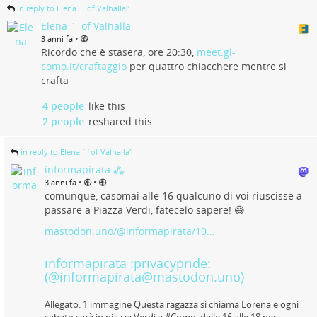
in reply to Elena ``of Valhalla''
Elena ``of Valhalla''
•
3 anni fa
Ricordo che è stasera, ore 20:30,
meet.gl-
como.it/craftaggio
per quattro chiacchere mentre si
crafta
4 people
like this
2 people
reshared this
in reply to Elena ``of Valhalla''
informapirata ⁂
•
•
3 anni fa
comunque, casomai alle 16 qualcuno di voi riuscisse a
passare a Piazza Verdi, fatecelo sapere! 😅
mastodon.uno/@informapirata/10…
informapirata :privacypride:
(@informapirata@mastodon.uno)
Allegato: 1 immagine Questa ragazza si chiama Lorena e ogni
sabato sarà in piazza Verdi a #Como, dalle 16 alle 18 per