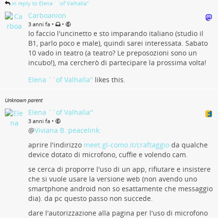
in reply to Elena ``of Valhalla''
Carboanion
•
•
3 anni fa
Io faccio l'uncinetto e sto imparando italiano (studio il
B1, parlo poco e male), quindi sarei interessata. Sabato
10 vado in teatro (a teatro? Le preposozioni sono un
incubo!), ma cercherò di partecipare la prossima volta!
Elena ``of Valhalla''
likes this.
Unknown parent
Elena ``of Valhalla''
•
3 anni fa
@
Viviana B.:peacelink:
aprire l'indirizzo
meet.gl-como.it/craftaggio
da qualche
device dotato di microfono, cuffie e volendo cam.
se cerca di proporre l'uso di un app, rifiutare e insistere
che si vuole usare la versione web (non avendo uno
smartphone android non so esattamente che messaggio
dia). da pc questo passo non succede.
dare l'autorizzazione alla pagina per l'uso di microfono