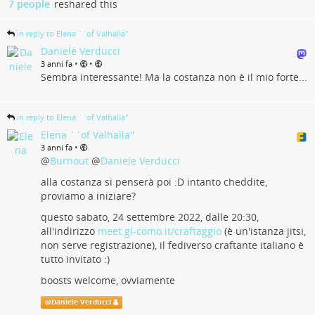
7 people
reshared this
in reply to Elena ``of Valhalla''
Daniele Verducci
•
•
3 anni fa
Sembra interessante! Ma la costanza non è il mio forte...
in reply to Elena ``of Valhalla''
Elena ``of Valhalla''
•
3 anni fa
@
Burnout
@
Daniele Verducci
alla costanza si penserà poi :D intanto cheddite,
proviamo a iniziare?
questo sabato, 24 settembre 2022, dalle 20:30,
all'indirizzo
meet.gl-como.it/craftaggio
(è un'istanza jitsi,
non serve registrazione), il fediverso craftante italiano è
tutto invitato :)
boosts welcome, ovviamente
@
Daniele Verducci