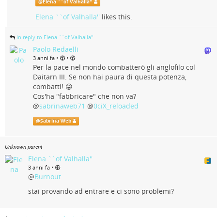
@
Elena ``of Valhalla''
Elena ``of Valhalla''
likes this.
in reply to Elena ``of Valhalla''
Paolo Redaelli
•
•
3 anni fa
Per la pace nel mondo combatterò gli anglofilo col
Daitarn III. Se non hai paura di questa potenza,
combatti! 😜
Cos'ha "fabbricare" che non va?
@
sabrinaweb71
@
0ciX_reloaded
@
Sabrina Web
Unknown parent
Elena ``of Valhalla''
•
3 anni fa
@
Burnout
stai provando ad entrare e ci sono problemi?