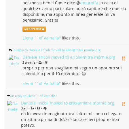
per me va bene! Come dice
@
theproffa
in caso di
qualche evento particolare potrà capitare che non sia
disponibile, ma appunto in linea generale mi va
benissimo. Grazie!
@
TheProffa
Elena ``of Valhalla''
likes this.
in reply to Daniele Tricoli moved to eriol@mitra.mornie.org
Daniele Tricoli moved to eriol@mitra.mornie.org
•
•
3 anni fa
proprio per non sbagliare mi segno un appunto sul
calendario per il 10 dicembre! 😄
Elena ``of Valhalla''
likes this.
in reply to Elena ``of Valhalla''
Daniele Tricoli moved to eriol@mitra.mornie.org
•
•
3 anni fa
eh lo avevo immaginato, tra l'altro mi sono collegato
un attimo prima di dover staccare, ieri proprio non
potevo.