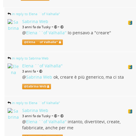
in reply to Elena ``of Valhalla''
Sabrina Web
•
•
3 anni fa da Tusky
@
Elena ``of Valhalla''
Io pensavo a "creare"
@
Elena ``of Valhalla''
in reply to Sabrina Web
Elena ``of Valhalla''
•
3 anni fa
@
Sabrina Web
ok, creare è più generico, ma ci sta
@
Sabrina Web
in reply to Elena ``of Valhalla''
Sabrina Web
•
•
3 anni fa da Tusky
@
Elena ``of Valhalla''
intanto, divertitevi, create,
fabbricate, anche per me