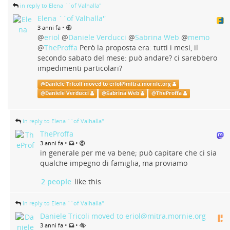
in reply to Elena ``of Valhalla''
Elena ``of Valhalla''
•
3 anni fa
@
eriol
@
Daniele Verducci
@
Sabrina Web
@
memo
@
TheProffa
Però la proposta era: tutti i mesi, il
secondo sabato del mese: può andare? ci sarebbero
impedimenti particolari?
@
Daniele Tricoli moved to eriol@mitra.mornie.org
@
Daniele Verducci
@
Sabrina Web
@
TheProffa
in reply to Elena ``of Valhalla''
TheProffa
•
•
3 anni fa
in generale per me va bene; può capitare che ci sia
qualche impegno di famiglia, ma proviamo
2 people
like this
in reply to Elena ``of Valhalla''
Daniele Tricoli moved to eriol@mitra.mornie.org
•
•
3 anni fa