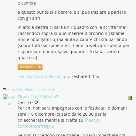
e camera.
a questo punto si è dentro, e si può iniziare a parlare
con gli altri
in alto a destra ci sarà un riquadro con la scritta “me”:
cliccandoci sopra si può inserire il proprio nickname:
non è obbligatorio, ma aiuta a capire chi sta parlando
(soprattutto se come me si tiene la webcam spenta per
risparmiare banda, salvo quando c'è da far vedere
qualcosa).
@
Viviana B.
rag. Gustavino Bevilacqua
reshared this.
in reply to Elena ``of Valhalla''
Elena ``of Valhalla''
•
3 anni fa
Per chi non sarà impegnato con le festività, io domani
sera (10 dicembre) ci sarò dalle 20:30 per la
chiaccherata mentre si crafta su
meet.gl-
como.it/craftaggio
Se non succedono cose strane, io sarò impegnata col