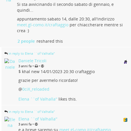
Si sta avvicinando il secondo sabato di gennaio, e
quindi...
appuntamento sabato 14, dalle 20:30, all'indirizzo
meet.gl-como.it/craftaggio
per chiaccherare mentre si
crea :)
2 people
reshared this
in reply to Elena ``of Valhalla''
Daniele Tricoli
•
•
3 anni fa
$ khal new 14/01/2023 20:30 craftaggio
grazie per avermelo ricordato!
@
0ciX_reloaded
Elena ``of Valhalla''
likes this.
in reply to Elena ``of Valhalla''
Elena ``of Valhalla''
•
3 anni fa
e a breve saremo su
meet.gl-como.it/craftaggio