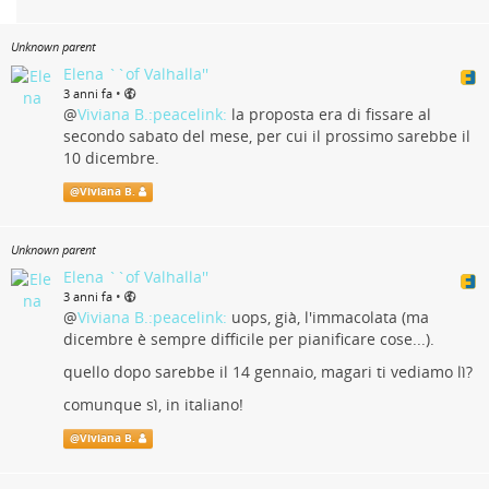
Unknown parent
Elena ``of Valhalla''
•
3 anni fa
@
Viviana B.:peacelink:
la proposta era di fissare al
secondo sabato del mese, per cui il prossimo sarebbe il
10 dicembre.
@
Viviana B.
Unknown parent
Elena ``of Valhalla''
•
3 anni fa
@
Viviana B.:peacelink:
uops, già, l'immacolata (ma
dicembre è sempre difficile per pianificare cose...).
quello dopo sarebbe il 14 gennaio, magari ti vediamo lì?
comunque sì, in italiano!
@
Viviana B.