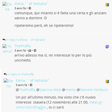
Elena ``of Valhalla''
•
3 anni fa
comunque, qui intanto si è fatta una certa e gli anziani
vanno a dormire :D
ripeteremo però, oh se ripeteremo!
in reply to Elena ``of Valhalla''
TheProffa
•
•
3 anni fa
arrivo adesso ma sì, mi interessa! Io per lo più
uncinetto.
in reply to TheProffa
Elena ``of Valhalla''
•
3 anni fa
@
TheProffa
@
Sabrina Web
@
memo
@
Daniele Verducci
Un po' all'ultimo minuto, ma visto che c'è nuovo
interesse: stasera (12 novembre) alle 21:00,
meet.gl-
como.it/craftaggio
, io ci sarò