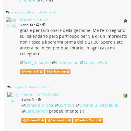
in reply to Elena ``of Valhalla''
Daniele Tricoli
•
•
3 anni fa
grazie per farti onere della gestione! Me l'ero segnato
sul calendario però purtroppo per via di un imprevisto
non riesco a liberarmi prima delle 21:30. Spero siate
ancora nel meet per quell'orario, in ogni caso mi
collegherò.
@
0ciX_reloaded
@
Carboanion
@
Songase975
@
Viviana B.
@
Carboanion
in reply to Daniele Tricoli
Elena ``of Valhalla''
•
3 anni fa
@
Daniele Tricoli
@
Burnout
@
Viviana B.:peacelink:
@
Carboanion
probabilmente sì!
@
Viviana B.
@
Carboanion
@
Daniele Tricoli