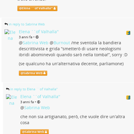
@
Elena ``of Valhalla''
in reply to Sabrina Web
Elena ``of Valhalla''
•
3 anni fa
@
Sabrina Web
@
Burnout
/me sventola la bandiera
descrittivista e grida “smetterò di usare neologismi
ibridi abominevoli quando sarò nella tomba!”, sorry :D
(se qualcuno ha un'alternativa decente, parliamone)
@
Sabrina Web
in reply to Elena ``of Valhalla''
Elena ``of Valhalla''
•
3 anni fa
@
Sabrina Web
che non sia artigianato, però, che vuole dire un'altra
cosa
@
Sabrina Web