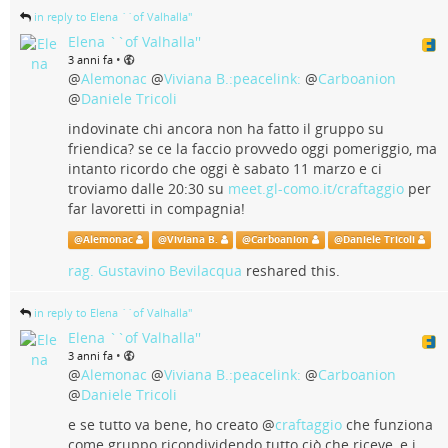
in reply to Elena ``of Valhalla''
Elena ``of Valhalla''
•
3 anni fa
@
Alemonac
@
Viviana B.:peacelink:
@
Carboanion
@
Daniele Tricoli
indovinate chi ancora non ha fatto il gruppo su
friendica? se ce la faccio provvedo oggi pomeriggio, ma
intanto ricordo che oggi è sabato 11 marzo e ci
troviamo dalle 20:30 su
meet.gl-como.it/craftaggio
per
far lavoretti in compagnia!
@
Alemonac
@
Viviana B.
@
Carboanion
@
Daniele Tricoli
rag. Gustavino Bevilacqua
reshared this.
in reply to Elena ``of Valhalla''
Elena ``of Valhalla''
•
3 anni fa
@
Alemonac
@
Viviana B.:peacelink:
@
Carboanion
@
Daniele Tricoli
e se tutto va bene, ho creato
@
craftaggio
che funziona
come gruppo ricondividendo tutto ciò che riceve, e i