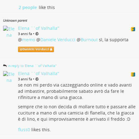
2 people
like this
Unknown parent
Elena ``of Valhalla''
•
3 anni fa
@
memo
@
Daniele Verducci
@
Burnout
sì, la supporta
@
Daniele Verducci
in reply to Elena ``of Valhalla''
Elena ``of Valhalla''
•
3 anni fa
se non mi perdo via cazzeggiando online e vado avanti
ad imbastire, probabilmente sabato avrò da fare le
rifiniture a mano di una giacca.
sempre che io non decida di mollare tutto e passare alle
cuciture a mano di una camicia di flanella, che la giacca
è di lino, e qui improvvisamente è arrivato il freddo :D
fluss0
likes this.