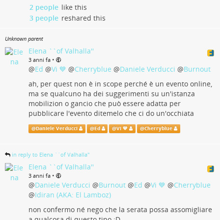
2 people
like this
3 people
reshared this
Unknown parent
Elena ``of Valhalla''
•
3 anni fa
@
Ed
@
Vi 💙
@
Cherryblue
@
Daniele Verducci
@
Burnout
ah, per quest non è in scope perché è un evento online,
ma se qualcuno ha dei suggerimenti su un'istanza
mobilizion o gancio che può essere adatta per
pubblicare l'evento ditemelo che ci do un'occhiata
@
Daniele Verducci
@
Ed
@
Vi 💙
@
Cherryblue
in reply to Elena ``of Valhalla''
Elena ``of Valhalla''
•
3 anni fa
@
Daniele Verducci
@
Burnout
@
Ed
@
Vi 💙
@
Cherryblue
@
Idiran (AKA: El Lamboz)
non confermo né nego che la serata possa assomigliare
a qualcosa di questo tipo :D