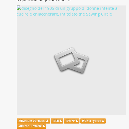
@
Daniele Verducci
@
Ed
@
Vi 💙
@
Cherryblue
@
Idiran Xoxarle