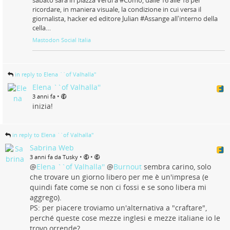
ricordare, in maniera visuale, la condizione in cui versa il
giornalista, hacker ed editore Julian #Assange all'interno della
cella…
Mastodon Social Italia
in reply to Elena ``of Valhalla''
Elena ``of Valhalla''
•
3 anni fa
inizia!
in reply to Elena ``of Valhalla''
Sabrina Web
•
•
3 anni fa da Tusky
@
Elena ``of Valhalla''
@
Burnout
sembra carino, solo
che trovare un giorno libero per me è un'impresa (e
quindi fate come se non ci fossi e se sono libera mi
aggrego).
PS: per piacere troviamo un'alternativa a "craftare",
perché queste cose mezze inglesi e mezze italiane io le
trovo orrende?