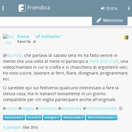
Friendica
Toggle
Entra
navigation
Menzione
Elena ``of Valhalla''
3 anni fa
•
@
Burnout
che parlava di sabato sera mi ha fatto venire in
mente che una volta al mese io partecipo a
Hack and Craft
, una
videochiamata in cui si crafta e si chiacchera di argomenti vari;
ho visto cucire, lavorare ai ferri, filare, disegnare, programmare,
ecc.
Ci sarebbe qui sul fediverso qualcuno interessato a fare la
stessa cosa, ma in italiano? ovviamente in un giorno
compatibile per chi voglia partecipare anche all'originale.
#
cucito
#
maglia
#
uncinetto
#
vitaSociale
#
FSVOVitaSociale
:D
#
uncinetto
#
cucito
#
maglia
#
vitaSociale
#
FSVOVitaSociale
6 people
like this