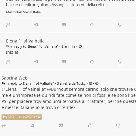
hacker ed editore Julian #Assange all'interno della cella…
Mastodon Social Italia
Elena ``of Valhalla''
•
•
in reply to Elena ``of Valhalla''
3 anni fa
inizia!
Sabrina Web
•
•
•
in reply to Elena ``of Valhalla''
3 anni fa da Tusky
@
Elena ``of Valhalla''
@
Burnout
sembra carino, solo che trovare u
me è un'impresa (e quindi fate come se non ci fossi e se sono libe
PS: per piacere troviamo un'alternativa a "craftare", perché quest
e mezze italiane io le trovo orrende?
@
Elena ``of Valhalla''