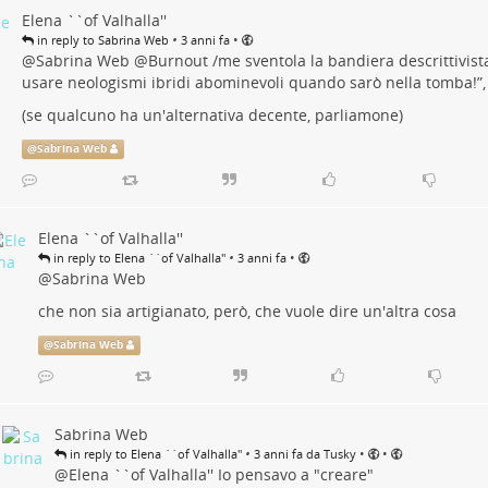
Elena ``of Valhalla''
•
•
in reply to Sabrina Web
3 anni fa
@
Sabrina Web
@
Burnout
/me sventola la bandiera descrittivist
usare neologismi ibridi abominevoli quando sarò nella tomba!”, 
(se qualcuno ha un'alternativa decente, parliamone)
@
Sabrina Web
Elena ``of Valhalla''
•
•
in reply to Elena ``of Valhalla''
3 anni fa
@
Sabrina Web
che non sia artigianato, però, che vuole dire un'altra cosa
@
Sabrina Web
Sabrina Web
•
•
•
in reply to Elena ``of Valhalla''
3 anni fa da Tusky
@
Elena ``of Valhalla''
Io pensavo a "creare"