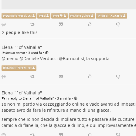
@
Daniele Verducci
@
Ed
@
Vi 💙
@
Cherryblue
@
Idiran Xoxarle
2 people
like this
Elena ``of Valhalla''
•
Unknown parent
•
3 anni fa
@
memo
@
Daniele Verducci
@
Burnout
sì, la supporta
@
Daniele Verducci
Elena ``of Valhalla''
•
•
in reply to Elena ``of Valhalla''
3 anni fa
se non mi perdo via cazzeggiando online e vado avanti ad imbast
sabato avrò da fare le rifiniture a mano di una giacca.
sempre che io non decida di mollare tutto e passare alle cuciture
camicia di flanella, che la giacca è di lino, e qui improvvisamente è