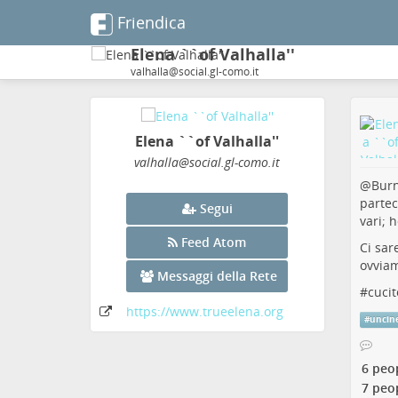
Friendica
Elena ``of Valhalla''
valhalla@social.gl-como.it
Elena ``of Valhalla''
valhalla
@social
.gl-como
.it
@
Bur
parte
Segui
vari; 
Feed Atom
Ci sar
ovviam
Messaggi della Rete
#
cucit
https:
/
/www
.trueelena
.org
#
uncin
6 peo
7 peo