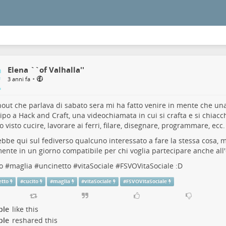
Elena ``of Valhalla''
•
3 anni fa
nout
che parlava di sabato sera mi ha fatto venire in mente che una
cipo a
Hack and Craft
, una videochiamata in cui si crafta e si chiac
ho visto cucire, lavorare ai ferri, filare, disegnare, programmare, ecc.
ebbe qui sul fediverso qualcuno interessato a fare la stessa cosa, m
ente in un giorno compatibile per chi voglia partecipare anche all'
o
#
maglia
#
uncinetto
#
vitaSociale
#
FSVOVitaSociale
:D
etto
#
cucito
#
maglia
#
vitaSociale
#
FSVOVitaSociale
ple
like this
ple
reshared this