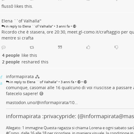
fluss0
likes this.
Elena ``of Valhalla''
•
•
in reply to Elena ``of Valhalla''
3 anni fa
Ricordo che è stasera, ore 20:30,
meet.gl-como.it/craftaggio
per qu
mentre si crafta
4 people
like this
2 people
reshared this
informapirata ⁂
•
•
•
in reply to Elena ``of Valhalla''
3 anni fa
comunque, casomai alle 16 qualcuno di voi riuscisse a passare a
fatecelo sapere! 😅
mastodon.uno/@informapirata/10…
informapirata :privacypride: (@informapirata@ma
Allegato: 1 immagine Questa ragazza si chiama Lorena e ogni sabato sarà 
#Como, dalle 16 alle 18 per ricordare, in maniera visuale, la condizione in c