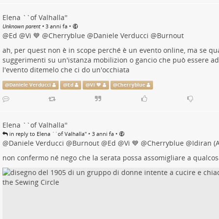
Elena ``of Valhalla''
•
Unknown parent
•
3 anni fa
@
Ed
@
Vi 💙
@
Cherryblue
@
Daniele Verducci
@
Burnout
ah, per quest non è in scope perché è un evento online, ma se qu
suggerimenti su un'istanza mobilizion o gancio che può essere ad
l'evento ditemelo che ci do un'occhiata
@
Daniele Verducci
@
Ed
@
Vi 💙
@
Cherryblue
Elena ``of Valhalla''
•
•
in reply to Elena ``of Valhalla''
3 anni fa
@
Daniele Verducci
@
Burnout
@
Ed
@
Vi 💙
@
Cherryblue
@
Idiran (
non confermo né nego che la serata possa assomigliare a qualcosa