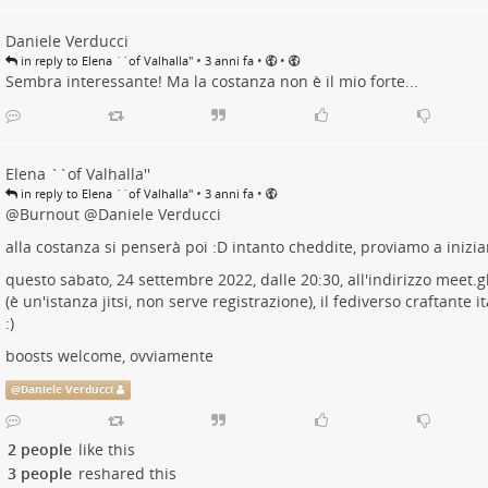
Daniele Verducci
•
•
•
in reply to Elena ``of Valhalla''
3 anni fa
Sembra interessante! Ma la costanza non è il mio forte...
Elena ``of Valhalla''
•
•
in reply to Elena ``of Valhalla''
3 anni fa
@
Burnout
@
Daniele Verducci
alla costanza si penserà poi :D intanto cheddite, proviamo a inizia
questo sabato, 24 settembre 2022, dalle 20:30, all'indirizzo
meet.gl
(è un'istanza jitsi, non serve registrazione), il fediverso craftante it
:)
boosts welcome, ovviamente
@
Daniele Verducci
2 people
like this
3 people
reshared this