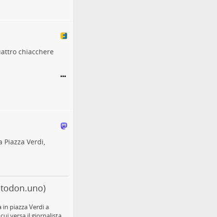
attro chiacchere
 Piazza Verdi,
stodon.uno)
in piazza Verdi a
ui versa il giornalista,