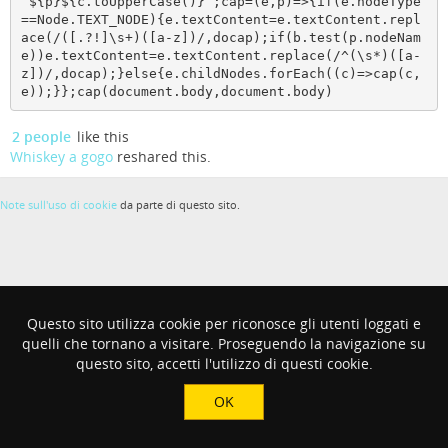
`${p}${c.toUpperCase()}`;cap=(e,p)=>{if(e.nodeType
==Node.TEXT_NODE){e.textContent=e.textContent.repl
ace(/([.?!]\s+)([a-z])/,docap);if(b.test(p.nodeNam
e))e.textContent=e.textContent.replace(/^(\s*)([a-
z])/,docap);}else{e.childNodes.forEach((c)=>cap(c,
e));}};cap(document.body,document.body)
2 people
like this
Whiskey a gogo
reshared this.
Note sull'uso di cookie
da parte di questo sito.
Questo sito utilizza cookie per riconosce gli utenti loggati e
quelli che tornano a visitare. Proseguendo la navigazione su
questo sito, accetti l'utilizzo di questi cookie.
OK