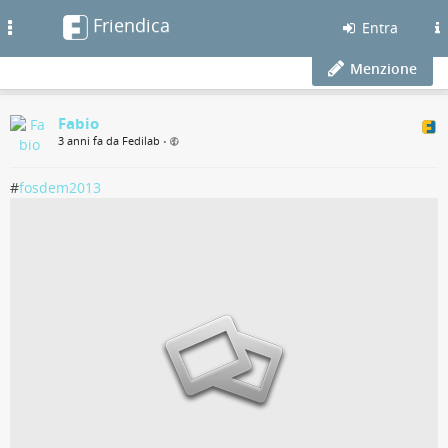
Friendica
Toggle
Entra
navigation
Menzione
Fabio
3 anni fa da Fedilab
•
#
fosdem2013