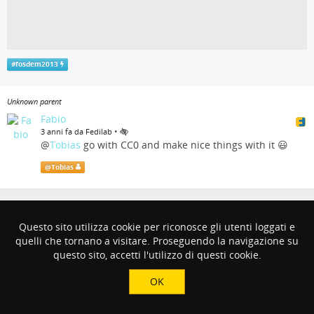
#
fosdem2013
Unknown parent
Fabio
•
3 anni fa da Fedilab
@
Tobias
go with CC0 and make nice things with it 😃
@
Tobias
Note sull'uso di cookie
da parte di questo sito.
Questo sito utilizza cookie per riconosce gli utenti loggati e
quelli che tornano a visitare. Proseguendo la navigazione su
questo sito, accetti l'utilizzo di questi cookie.
OK