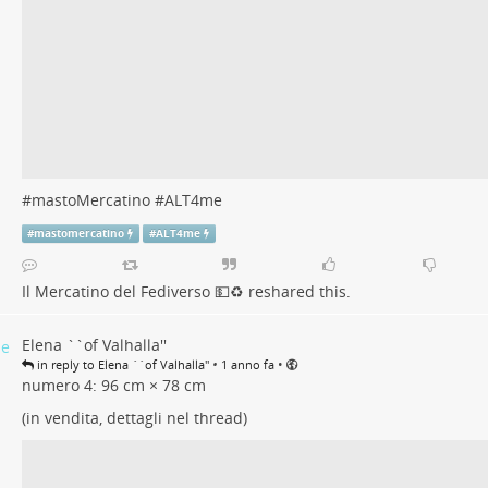
#
mastoMercatino
#
ALT4me
#
mastomercatino
#
ALT4me
Il Mercatino del Fediverso 💵♻️
reshared this.
Elena ``of Valhalla''
•
•
in reply to Elena ``of Valhalla''
1 anno fa
numero 4: 96 cm × 78 cm
(in vendita, dettagli nel thread)