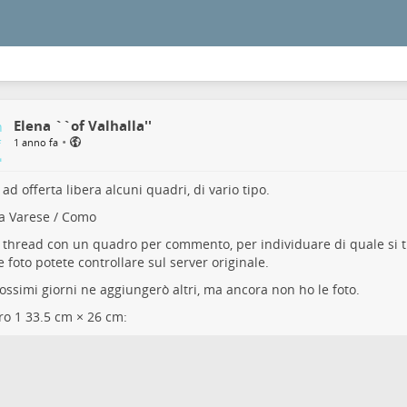
Elena ``of Valhalla''
•
1 anno fa
ad offerta libera alcuni quadri, di vario tipo.
a Varese / Como
 thread con un quadro per commento, per individuare di quale si t
le foto potete controllare sul server originale.
ossimi giorni ne aggiungerò altri, ma ancora non ho le foto.
o 1 33.5 cm × 26 cm: