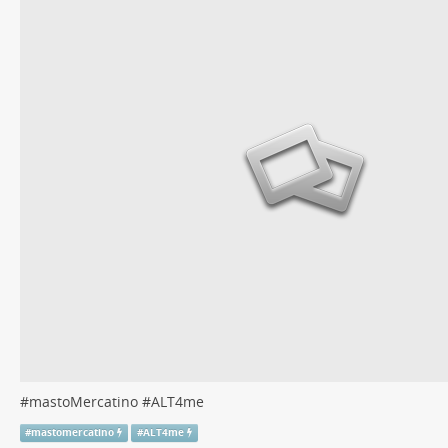
#
mastoMercatino
#
ALT4me
#
mastomercatino
#
ALT4me