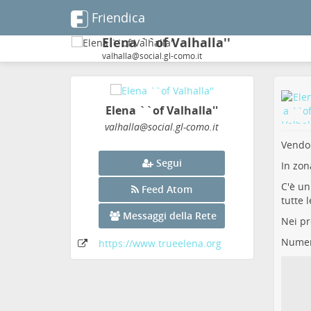
Friendica
Elena ``of Valhalla''
valhalla@social.gl-como.it
Elena ``of Valhalla''
valhalla
@social
.gl-como
.it
Vendo 
Segui
In zon
C'è un
Feed Atom
tutte 
Messaggi della Rete
Nei pr
Numer
https:
/
/www
.trueelena
.org