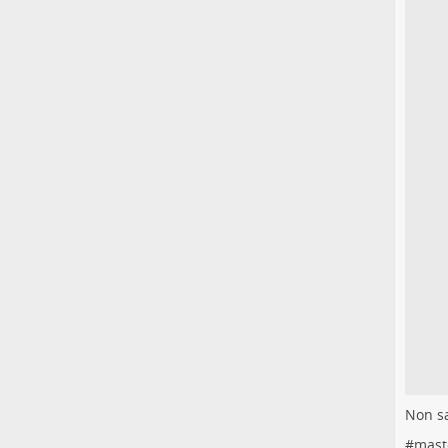
Non sa
#
mast