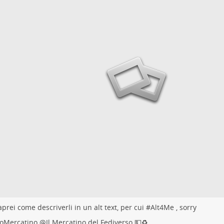
prei come descriverli in un alt text, per cui #
Alt4Me
, sorry
oMercatino
@
Il Mercatino del Fediverso 💵♻️