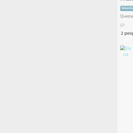
#
masto
Questa 
2 peo