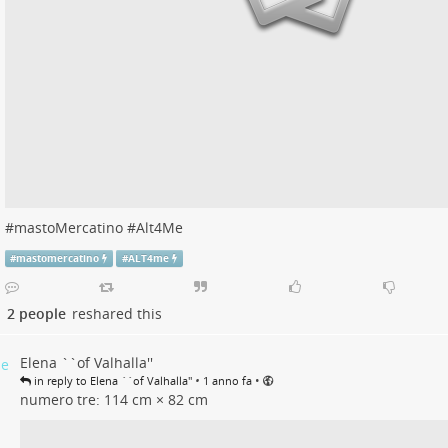
#
mastoMercatino
#
Alt4Me
#
mastomercatino
#
ALT4me
2 people
reshared this
Elena ``of Valhalla''
•
•
in reply to Elena ``of Valhalla''
1 anno fa
numero tre: 114 cm × 82 cm