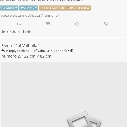
mercatino
#
ALT4me
@
Il Mercatino del Fediverso 💵♻️
voce è stata modificata (
1 anno fa
)
ple
reshared this
Elena ``of Valhalla''
•
•
in reply to Elena ``of Valhalla''
1 anno fa
numero 2, 122 cm × 82 cm: