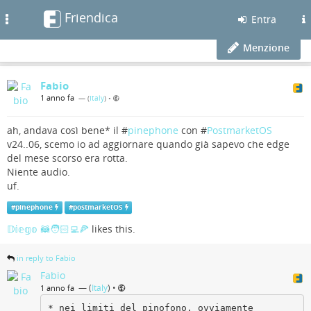
Friendica
Toggle
Entra
navigation
Menzione
Fabio
1 anno fa
— (
Italy
)
•
ah, andava così bene* il #
pinephone
con #
PostmarketOS
v24..06, scemo io ad aggiornare quando già sapevo che edge
del mese scorso era rotta.
Niente audio.
uf.
#
pinephone
#
postmarketOS
𝔻𝕚𝕖𝕘𝕠 🦝🧑🏻‍💻🍕
likes this.
in reply to Fabio
Fabio
— (
Italy
)
•
1 anno fa
* nei limiti del pinofono, ovviamente