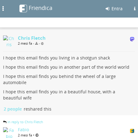
Friendica
Toggle
Entra
navigation
Chris Fletch
2 mesi fa
•
•
I hope this email finds you living in a shotgun shack
I hope this email finds you in another part of the world world
I hope this email finds you behind the wheel of a large
automobile
I hope this email finds you in a beautiful house, with a
beautiful wife
2 people
reshared this
in reply to Chris Fletch
Fabio
•
2 mesi fa