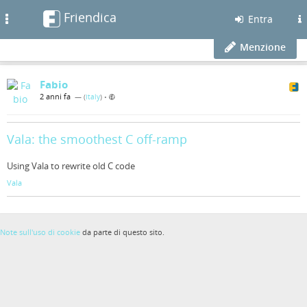
Friendica
Toggle
Entra
navigation
Menzione
Fabio
2 anni fa
— (
Italy
)
•
Vala: the smoothest C off-ramp
Using Vala to rewrite old C code
Vala
Note sull'uso di cookie
da parte di questo sito.