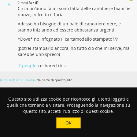
•
2 mesi fa
Circa un'anno fa mi sono fatta delle canottiere bianche
nuove, in fretta e furia
Adesso ho bisogno di un paio di canottiere nere, e
stanno iniziando ad essere abbastanza urgenti.
*Dove* ho infognato il cartamodello stampato???
(potrei stamparlo ancora, ho tutto ciò che mi serve, ma
sarebbe uno spreco)
2 people
reshared this
Note sull'uso di cookie
da parte di questo sito.
Questo sito utilizza cookie per riconosce gli utenti loggati e
quelli che tornano a visitare. Proseguendo la navigazione su
questo sito, accetti l'utilizzo di questi cookie.
OK