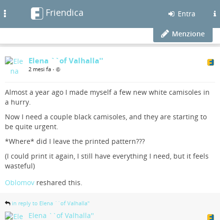
Friendica
Toggle
Entra
navigation
Menzione
Elena ``of Valhalla''
2 mesi fa
•
Almost a year ago I made myself a few new white camisoles in
a hurry.
Now I need a couple black camisoles, and they are starting to
be quite urgent.
*Where* did I leave the printed pattern???
(I could print it again, I still have everything I need, but it feels
wasteful)
Oblomov
reshared this.
in reply to Elena ``of Valhalla''
Elena ``of Valhalla''