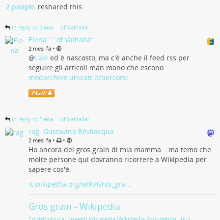
2 people
reshared this
in reply to Elena ``of Valhalla''
Elena ``of Valhalla''
•
2 mesi fa
@
LaVi
ed è nascosto, ma c'è anche il feed rss per
seguire gli articoli man mano che escono:
modarchive.unicatt.it/percorsi…
@
LaVi
in reply to Elena ``of Valhalla''
rag. Gustavino Bevilacqua
•
•
2 mesi fa
Ho ancora del gros grain di mia mamma… ma temo che
molte persone qui dovranno ricorrere a Wikipedia per
sapere cos'è.
it.wikipedia.org/wiki/Gros_gra…
Gros grain - Wikipedia
Contributori ai progetti Wikimedia (Wikimedia Foundation, Inc.)