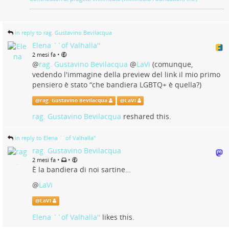
in reply to rag. Gustavino Bevilacqua
Elena ``of Valhalla''
•
2 mesi fa
@
rag. Gustavino Bevilacqua
@
LaVi
(comunque,
vedendo l'immagine della preview del link il mio primo
pensiero è stato “che bandiera LGBTQ+ è quella?)
@
rag. Gustavino Bevilacqua
@
LaVi
rag. Gustavino Bevilacqua
reshared this.
in reply to Elena ``of Valhalla''
rag. Gustavino Bevilacqua
•
•
2 mesi fa
È la bandiera di noi sartine…
@
LaVi
@
LaVi
Elena ``of Valhalla''
likes this.