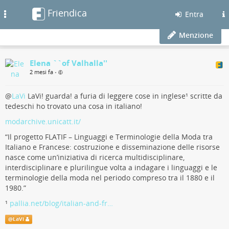
Friendica
Toggle
Entra
navigation
Menzione
Elena ``of Valhalla''
2 mesi fa
•
@
LaVi
LaVi! guarda! a furia di leggere cose in inglese¹ scritte da
tedeschi ho trovato una cosa in italiano!
modarchive.unicatt.it/
“Il progetto FLATIF – Linguaggi e Terminologie della Moda tra
Italiano e Francese: costruzione e disseminazione delle risorse
nasce come un’iniziativa di ricerca multidisciplinare,
interdisciplinare e plurilingue volta a indagare i linguaggi e le
terminologie della moda nel periodo compreso tra il 1880 e il
1980.”
¹
pallia.net/blog/italian-and-fr…
@
LaVi