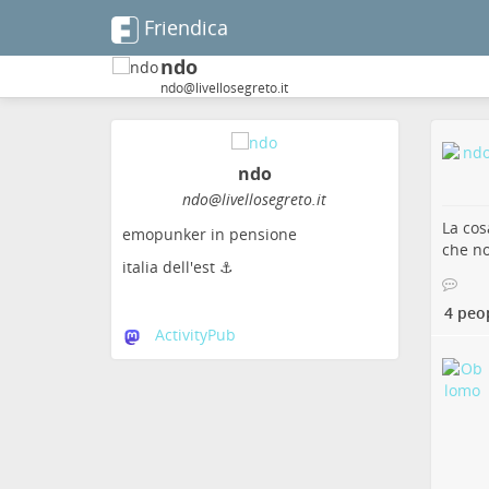
Friendica
ndo
ndo@livellosegreto.it
ndo
ndo@livellosegreto.it
La cos
emopunker in pensione
che no
italia dell'est ⚓
4 peo
ActivityPub