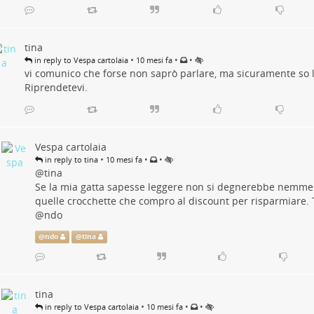
tina
•
•
•
in reply to Vespa cartolaia
10 mesi fa
vi comunico che forse non saprò parlare, ma sicuramente so 
Riprendetevi.
Vespa cartolaia
•
•
•
in reply to tina
10 mesi fa
@
tina
Se la mia gatta sapesse leggere non si degnerebbe nemme
quelle crocchette che compro al discount per risparmiare. 
@
ndo
@
ndo
@
tina
tina
•
•
•
in reply to Vespa cartolaia
10 mesi fa