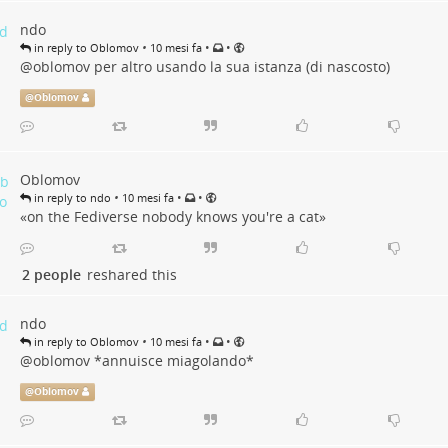
ndo
•
•
•
in reply to Oblomov
10 mesi fa
@
oblomov
per altro usando la sua istanza (di nascosto)
@
Oblomov
Oblomov
•
•
•
in reply to ndo
10 mesi fa
«on the Fediverse nobody knows you're a cat»
2 people
reshared this
ndo
•
•
•
in reply to Oblomov
10 mesi fa
@
oblomov
*annuisce miagolando*
@
Oblomov