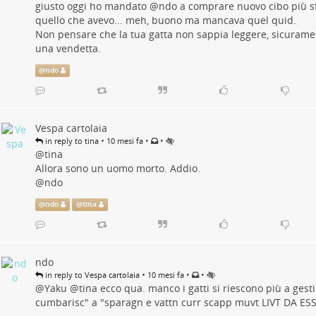
giusto oggi ho mandato
@
ndo
a comprare nuovo cibo più sf
quello che avevo... meh, buono ma mancava quel quid.
Non pensare che la tua gatta non sappia leggere, sicurame
una vendetta.
@
ndo
Vespa cartolaia
•
•
•
in reply to tina
10 mesi fa
@
tina
Allora sono un uomo morto. Addio.
@
ndo
@
ndo
@
tina
ndo
•
•
•
in reply to Vespa cartolaia
10 mesi fa
@
Yaku
@
tina
ecco qua. manco i gatti si riescono più a gest
cumbarisc" a "sparagn e vattn curr scapp muvt LIVT DA ESS