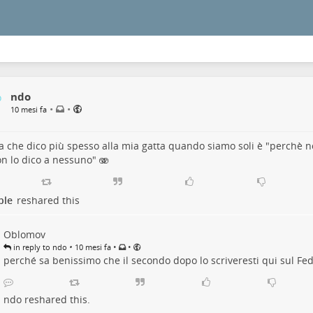
ndo
•
•
10 mesi fa
a che dico più spesso alla mia gatta quando siamo soli è "perchè n
n lo dico a nessuno" 🫨
ple
reshared this
Oblomov
•
•
•
in reply to ndo
10 mesi fa
perché sa benissimo che il secondo dopo lo scriveresti qui sul Fed
ndo
reshared this.