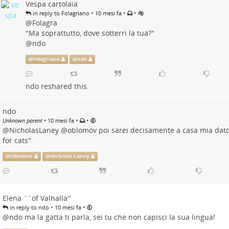
Vespa cartolaia
•
•
•
in reply to Folagriano
10 mesi fa
@
Folagra
"Ma soprattutto, dove sotterri la tua?"
@
ndo
@
Folagriano
@
ndo
ndo
reshared this.
ndo
•
•
Unknown parent
•
10 mesi fa
@
NicholasLaney
@
oblomov
poi sarei decisamente a casa mia dato 
for cats"
@
Oblomov
@
Nicholas Laney
Elena ``of Valhalla''
•
•
in reply to ndo
10 mesi fa
@
ndo
ma la gatta ti parla, sei tu che non capisci la sua lingua!