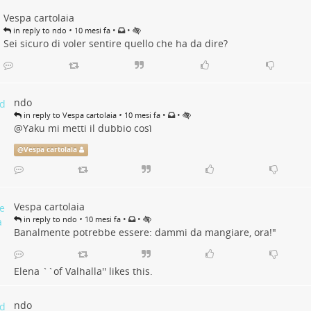
Vespa cartolaia
•
•
•
in reply to ndo
10 mesi fa
Sei sicuro di voler sentire quello che ha da dire?
ndo
•
•
•
in reply to Vespa cartolaia
10 mesi fa
@
Yaku
mi metti il dubbio così
@
Vespa cartolaia
Vespa cartolaia
•
•
•
in reply to ndo
10 mesi fa
Banalmente potrebbe essere: dammi da mangiare, ora!"
Elena ``of Valhalla''
likes this.
ndo