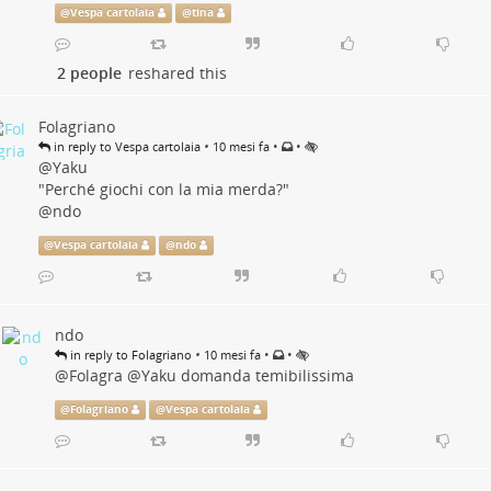
@
Vespa cartolaia
@
tina
2 people
reshared this
Folagriano
•
•
•
in reply to Vespa cartolaia
10 mesi fa
@
Yaku
"Perché giochi con la mia merda?"
@
ndo
@
Vespa cartolaia
@
ndo
ndo
•
•
•
in reply to Folagriano
10 mesi fa
@
Folagra
@
Yaku
domanda temibilissima
@
Folagriano
@
Vespa cartolaia