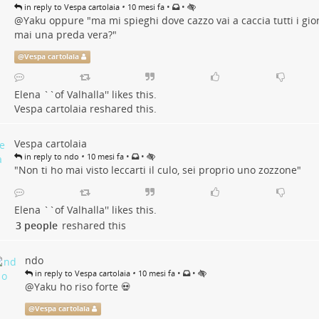
•
•
•
in reply to Vespa cartolaia
10 mesi fa
@
Yaku
oppure "ma mi spieghi dove cazzo vai a caccia tutti i gior
mai una preda vera?"
@
Vespa cartolaia
Elena ``of Valhalla''
likes this.
Vespa cartolaia
reshared this.
Vespa cartolaia
•
•
•
in reply to ndo
10 mesi fa
"Non ti ho mai visto leccarti il culo, sei proprio uno zozzone"
Elena ``of Valhalla''
likes this.
3 people
reshared this
ndo
•
•
•
in reply to Vespa cartolaia
10 mesi fa
@
Yaku
ho riso forte 💀
@
Vespa cartolaia