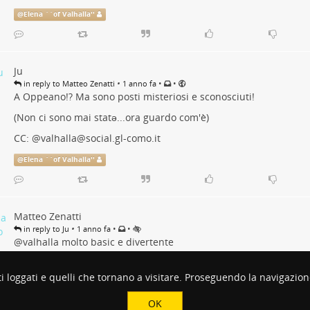
@
Elena ``of Valhalla''
Ju
•
•
•
in reply to Matteo Zenatti
1 anno fa
A Oppeano!? Ma sono posti misteriosi e sconosciuti!
(Non ci sono mai statə...ora guardo com'è)
CC:
@
valhalla@social.gl-como.it
@
Elena ``of Valhalla''
Matteo Zenatti
•
•
•
in reply to Ju
1 anno fa
@
valhalla
molto basic e divertente
@
Elena ``of Valhalla''
i loggati e quelli che tornano a visitare. Proseguendo la navigazione 
OK