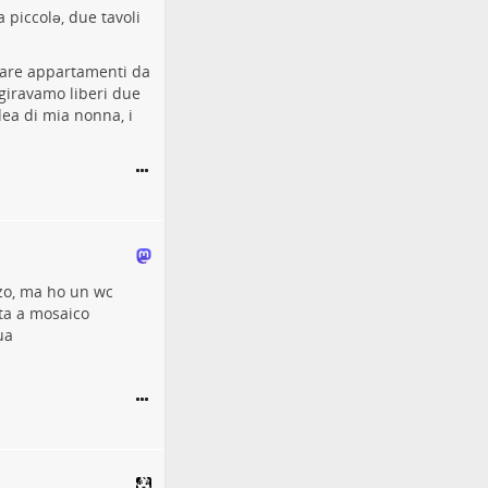
 piccolə, due tavoli
 fare appartamenti da
 giravamo liberi due
dea di mia nonna, i
zzo, ma ho un wc
ta a mosaico
ua