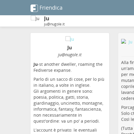
Friendica
Ju
ju@nugole.it
Ju
ju@nugole.it
Alla f
Ju
-st another dweller, roaming the
un'ama
Fediverse expanse.
per me
Parlo di un sacco di cose, per lo più
mutand
in italiano, a volte in inglese.
copril
Gli argomenti in genere sono:
lavand
poesia, politica, gatti, storia,
cedere
giardinaggio, uncinetto, montagne,
Porcag
informatica, fantasy, fantascienza,
Solo c
non necessariamente in
Così l
quest'ordine: va un po' a periodi.
(Tutta
L'account è privato: le eventuali