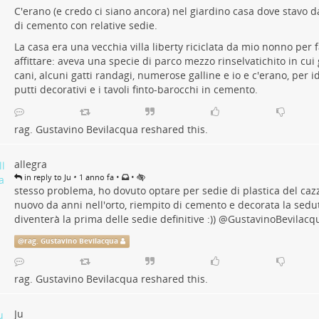
C'erano (e credo ci siano ancora) nel giardino casa dove stavo da
di cemento con relative sedie.
La casa era una vecchia villa liberty riciclata da mio nonno per
affittare: aveva una specie di parco mezzo rinselvatichito in cui
cani, alcuni gatti randagi, numerose galline e io e c'erano, per i
putti decorativi e i tavoli finto-barocchi in cemento.
rag. Gustavino Bevilacqua
reshared this.
allegra
•
•
•
in reply to Ju
1 anno fa
stesso problema, ho dovuto optare per sedie di plastica del ca
nuovo da anni nell'orto, riempito di cemento e decorata la sedu
diventerà la prima delle sedie definitive :))
@
GustavinoBevilacq
@
rag. Gustavino Bevilacqua
rag. Gustavino Bevilacqua
reshared this.
Ju