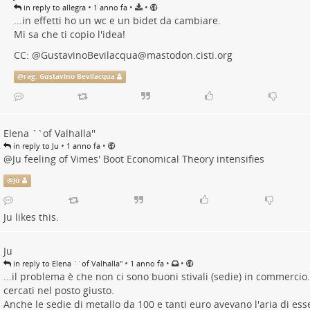
•
•
•
in reply to allegra
1 anno fa
...in effetti ho un wc e un bidet da cambiare.
Mi sa che ti copio l'idea!
CC:
@
GustavinoBevilacqua@mastodon.cisti.org
@
rag. Gustavino Bevilacqua
Elena ``of Valhalla''
•
•
in reply to Ju
1 anno fa
@
Ju
feeling of Vimes' Boot Economical Theory intensifies
@
Ju
Ju
likes this.
Ju
•
•
•
in reply to Elena ``of Valhalla''
1 anno fa
...il problema è che non ci sono buoni stivali (sedie) in commercio.
cercati nel posto giusto.
Anche le sedie di metallo da 100 e tanti euro avevano l'aria di ess