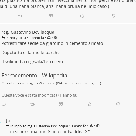
 la plastica ha problemi di invecchiamento, non perchè io ho una 
la di una nana bianca, anzi nana bruna nel mio caso.)
rag. Gustavino Bevilacqua
•
•
•
in reply to Ju
1 anno fa
Potresti fare sedie da giardino in cemento armato.
Dopotutto ci fanno le barche…
it.wikipedia.org/wiki/Ferrocem…
Ferrocemento - Wikipedia
Contributori ai progetti Wikimedia (Wikimedia Foundation, Inc.)
Questa voce è stata modificata (
1 anno fa
)
Ju
•
•
•
in reply to rag. Gustavino Bevilacqua
1 anno fa
...tu scherzi ma non è una cattiva idea XD