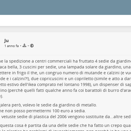
Ju
•
•
1 anno fa
ine la spedizione a centri commerciali ha fruttato 4 sedie da giardino
ca bella, 3 cuscini per sedie, una lampada solare da giardino, una
ttere in frigo il the, un congruo numero di mutande e calzini (e v
e e i calzini?!), due copricuscini e un copriletto (simile e atto a dar
etto estivo dell'ikea comprato nel lontano 1998), un dispenser di sa
ino (perchè quelli fatti qualche anno fa coi barattoli di burro d'ara
).
alera però, volevo le sedie da giardino di metallo.
he non posso permettermi 100 euro a sedia.
e vetuste sedie di plastica del 2006 vengono sostituite da...altre sedi
 questa cosa è partita da una delle sedie che ha fatto un crepo qu