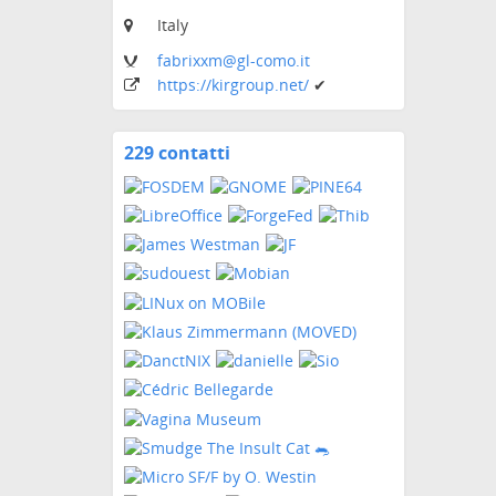
Italy
fabrixxm
@gl-como
.it
https:
/
/kirgroup
.net
/
✔
229 contatti
Visualizza
i
contatti