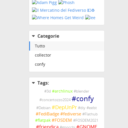
Categorie
Tutto
collector
confy
Tags:
#
archlinux
#
3d
#
blender
#
confy
#
concertozzo2024
#
DepUnPr
#
Debian
#
diy
#
eelst
#
FediBadge
#
fediverse
#
Flathub
#
FOSDEM
#
flatpak
#
FOSDEM2021
#
friendica
#
GNOME
#
gnocchi