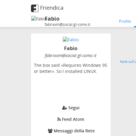
Friendica
Fabio
Profilo
fabrixxm@social.gl-como.it
Fabio
fabrixxm
@social
.gl-como
.it
Note sull'
The box said «Requires Windows 95
or better». So I installed LINUX.
Segui
Feed Atom
Messaggi della Rete